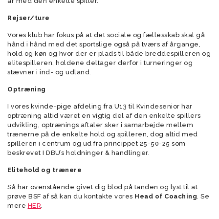
år med den enkelte spiller.
Rejser/ture
Vores klub har fokus på at det sociale og fællesskab skal gå
hånd i hånd med det sportslige også på tværs af årgange,
hold og køn og hvor der er plads til både breddespilleren og
elitespilleren, holdene deltager derfor i turneringer og
stævner i ind- og udland.
Optræning
I vores kvinde-pige afdeling fra U13 til Kvindesenior har
optræning altid været en vigtig del af den enkelte spillers
udvikling, optrænings aftaler sker i samarbejde mellem
trænerne på de enkelte hold og spilleren, dog altid med
spilleren i centrum og ud fra princippet 25-50-25 som
beskrevet I DBU’s holdninger & handlinger.
Elitehold og trænere
Så har ovenstående givet dig blod på tanden og lyst til at
prøve BSF af så kan du kontakte vores
Head of Coaching
. Se
mere
HER
.