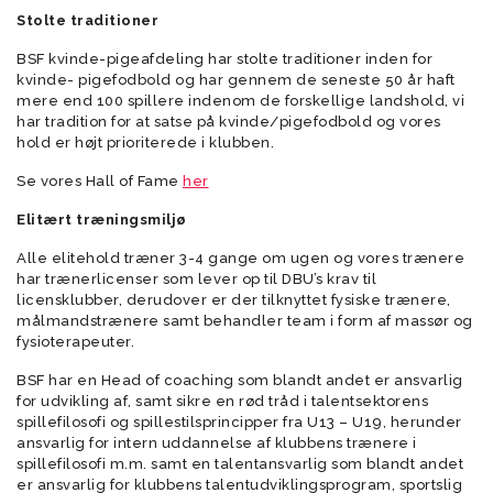
Stolte traditioner
BSF kvinde-pigeafdeling har stolte traditioner inden for
kvinde- pigefodbold og har gennem de seneste 50 år haft
mere end 100 spillere indenom de forskellige landshold, vi
har tradition for at satse på kvinde/pigefodbold og vores
hold er højt prioriterede i klubben.
Se vores Hall of Fame
her
Elitært træningsmiljø
Alle elitehold træner 3-4 gange om ugen og vores trænere
har trænerlicenser som lever op til DBU’s krav til
licensklubber, derudover er der tilknyttet fysiske trænere,
målmandstrænere samt behandler team i form af massør og
fysioterapeuter.
BSF har en Head of coaching som blandt andet er ansvarlig
for udvikling af, samt sikre en rød tråd i talentsektorens
spillefilosofi og spillestilsprincipper fra U13 – U19, herunder
ansvarlig for intern uddannelse af klubbens trænere i
spillefilosofi m.m. samt en talentansvarlig som blandt andet
er ansvarlig for klubbens talentudviklingsprogram, sportslig