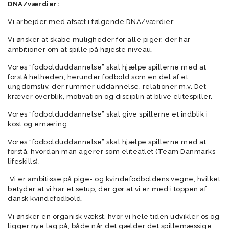
DNA/værdier:
Vi arbejder med afsæt i følgende DNA/værdier:
Vi ønsker at skabe muligheder for alle piger, der har
ambitioner om at spille på højeste niveau.
Vores “fodbolduddannelse” skal hjælpe spillerne med at
forstå helheden, herunder fodbold som en del af et
ungdomsliv, der rummer uddannelse, relationer m.v. Det
kræver overblik, motivation og disciplin at blive elitespiller.
Vores “fodbolduddannelse” skal give spillerne et indblik i
kost og ernæring.
Vores “fodbolduddannelse” skal hjælpe spillerne med at
forstå, hvordan man agerer som eliteatlet (Team Danmarks
lifeskills).
Vi er ambitiøse på pige- og kvindefodboldens vegne, hvilket
betyder at vi har et setup, der gør at vi er med i toppen af
dansk kvindefodbold.
Vi ønsker en organisk vækst, hvor vi hele tiden udvikler os og
ligger nye lag på, både når det gælder det spillemæssige