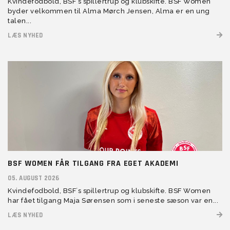
Kvindefodbold, BSF´s spillertrup og klubskifte. BSF Women
byder velkommen til Alma Mørch Jensen, Alma er en ung
talen...
LÆS NYHED
BSF WOMEN FÅR TILGANG FRA EGET AKADEMI
05. AUGUST 2026
Kvindefodbold, BSF´s spillertrup og klubskifte. BSF Women
har fået tilgang Maja Sørensen som i seneste sæson var en...
LÆS NYHED