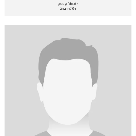
ges@fdc.dk
29433763