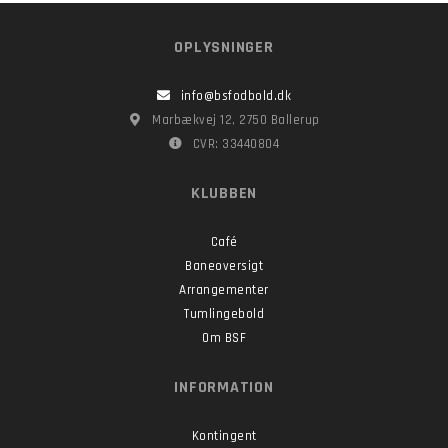
OPLYSNINGER
info@bsfodbold.dk
Marbækvej 12, 2750 Ballerup
CVR: 33440804
KLUBBEN
Café
Baneoversigt
Arrangementer
Tumlingebold
Om BSF
INFORMATION
Kontingent