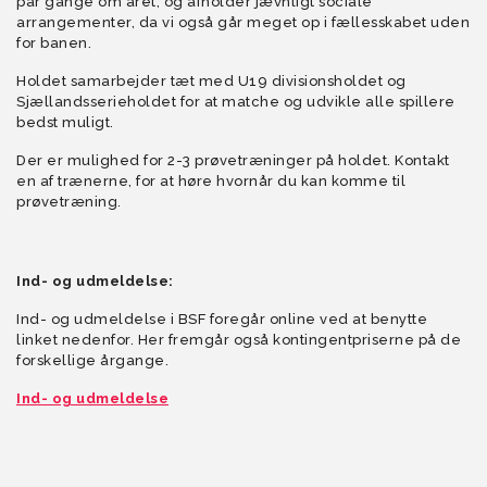
par gange om året, og afholder jævnligt sociale
arrangementer, da vi også går meget op i fællesskabet uden
for banen.
Holdet samarbejder tæt med U19 divisionsholdet og
Sjællandsserieholdet for at matche og udvikle alle spillere
bedst muligt.
Der er mulighed for 2-3 prøvetræninger på holdet. Kontakt
en af trænerne, for at høre hvornår du kan komme til
prøvetræning.
Ind- og udmeldelse:
Ind- og udmeldelse i BSF foregår online ved at benytte
linket nedenfor. Her fremgår også kontingentpriserne på de
forskellige årgange.
Ind- og udmeldelse