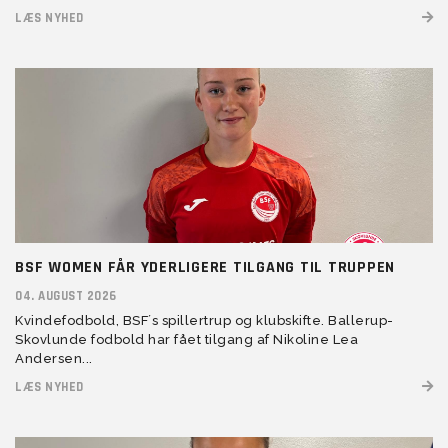
LÆS NYHED
BSF WOMEN FÅR YDERLIGERE TILGANG TIL TRUPPEN
04. AUGUST 2026
Kvindefodbold, BSF´s spillertrup og klubskifte. Ballerup-
Skovlunde fodbold har fået tilgang af Nikoline Lea
Andersen...
LÆS NYHED