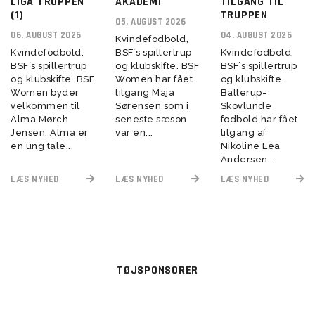
LIGA TRUPPEN
AKADEMI
TILGANG TIL
(1)
TRUPPEN
05. AUGUST 2026
06. AUGUST 2026
04. AUGUST 2026
Kvindefodbold,
Kvindefodbold,
BSF´s spillertrup
Kvindefodbold,
BSF´s spillertrup
og klubskifte. BSF
BSF´s spillertrup
og klubskifte. BSF
Women har fået
og klubskifte.
Women byder
tilgang Maja
Ballerup-
velkommen til
Sørensen som i
Skovlunde
Alma Mørch
seneste sæson
fodbold har fået
Jensen, Alma er
var en...
tilgang af
en ung tale...
Nikoline Lea
Andersen...
LÆS NYHED
LÆS NYHED
LÆS NYHED
TØJSPONSORER