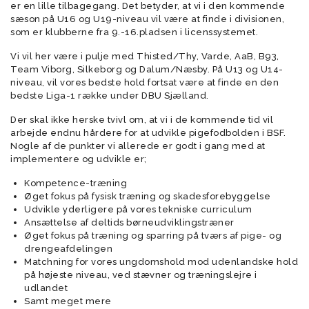
er en lille tilbagegang. Det betyder, at vi i den kommende
sæson på U16 og U19-niveau vil være at finde i divisionen,
som er klubberne fra 9.-16.pladsen i licenssystemet.
Vi vil her være i pulje med Thisted/Thy, Varde, AaB, B93,
Team Viborg, Silkeborg og Dalum/Næsby. På U13 og U14-
niveau, vil vores bedste hold fortsat være at finde en den
bedste Liga-1 række under DBU Sjælland.
Der skal ikke herske tvivl om, at vi i de kommende tid vil
arbejde endnu hårdere for at udvikle pigefodbolden i BSF.
Nogle af de punkter vi allerede er godt i gang med at
implementere og udvikle er;
Kompetence-træning
Øget fokus på fysisk træning og skadesforebyggelse
Udvikle yderligere på vores tekniske curriculum
Ansættelse af deltids børneudviklingstræner
Øget fokus på træning og sparring på tværs af pige- og
drengeafdelingen
Matchning for vores ungdomshold mod udenlandske hold
på højeste niveau, ved stævner og træningslejre i
udlandet
Samt meget mere