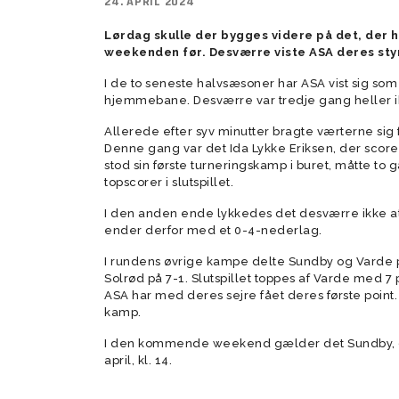
24. APRIL 2024
Lørdag skulle der bygges videre på det, der ha
Tumlingebold
Træningsti
weekenden før. Desværre viste ASA deres sty
I de to seneste halvsæsoner har ASA vist sig som
hjemmebane. Desværre var tredje gang heller i
Allerede efter syv minutter bragte værterne sig 
Denne gang var det Ida Lykke Eriksen, der score
stod sin første turneringskamp i buret, måtte to 
topscorer i slutspillet.
I den anden ende lykkedes det desværre ikke at
ender derfor med et 0-4-nederlag.
I rundens øvrige kampe delte Sundby og Varde po
Solrød på 7-1. Slutspillet toppes af Varde med 7
ASA har med deres sejre fået deres første point.
kamp.
I den kommende weekend gælder det Sundby, de
april, kl. 14.