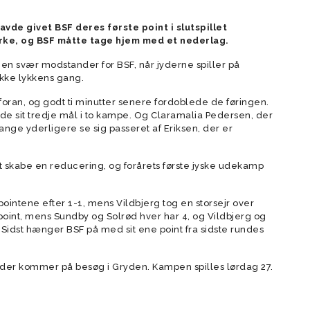
forældre
vde givet BSF deres første point i slutspillet
der
Vision
rke, og BSF måtte tage hjem med et nederlag.
Rekruttering og scouting
 en svær modstander for BSF, når jyderne spiller på
Værdier
kke lykkens gang.
Forventninger
foran, og godt ti minutter senere fordoblede de føringen.
Elitetillæg
de sit tredje mål i to kampe. Og Claramalia Pedersen, der
gange yderligere se sig passeret af Eriksen, der er
Talent setup
Videopolitik
 skabe en reducering, og forårets første jyske udekamp
intene efter 1-1, mens Vildbjerg tog en storsejr over
 point, mens Sundby og Solrød hver har 4, og Vildbjerg og
 Sidst hænger BSF på med sit ene point fra sidste rundes
r kommer på besøg i Gryden. Kampen spilles lørdag 27.