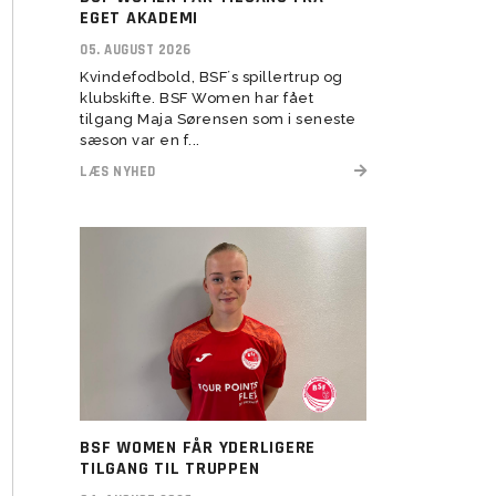
herresenior
EGET AKADEMI
 2022
U11 Drenge (16)
U5-U6 Piger (21-22)
Assistenttrænere søges til
05. AUGUST 2026
 2023
BSF Talent (U13-U17)
Kvindefodbold, BSF´s spillertrup og
klubskifte. BSF Women har fået
tilgang Maja Sørensen som i seneste
sæson var en f...
LÆS NYHED
U6 Drenge (21)
Vision
Rekruttering
Forventninger
Værdier
Elitetillæg
BSF WOMEN FÅR YDERLIGERE
Pige Talent og uddannelse
TILGANG TIL TRUPPEN
Pige Talent setup