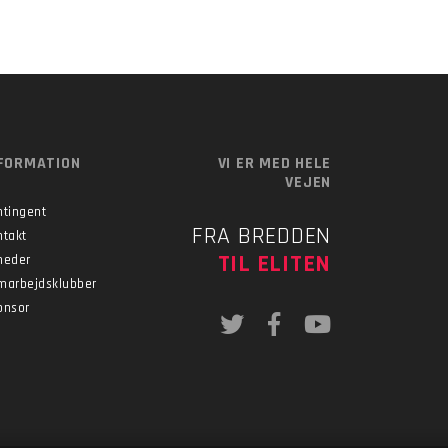
FORMATION
VI ER MED HELE
VEJEN
ntingent
FRA BREDDEN
ntakt
TIL ELITEN
heder
marbejdsklubber
onsor