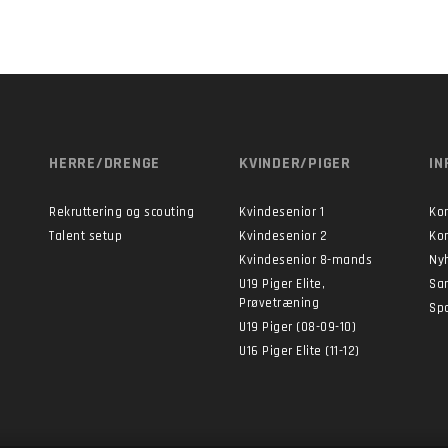
HERRE/DRENGE
KVINDER/PIGER
IN
Rekruttering og scouting
Kvindesenior 1
Ko
Talent setup
Kvindesenior 2
Ko
Kvindesenior 8-mands
Ny
U19 Piger Elite,
Sa
Prøvetræning
Sp
U19 Piger (08-09-10)
U16 Piger Elite (11-12)