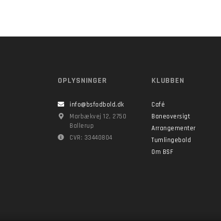
OPLYSNINGER
KLUBBEN
info@bsfodbold.dk
Café
Marbækvej 12, 2750
Baneoversigt
Ballerup
Arrangementer
CVR: 33440804
Tumlingebold
Om BSF