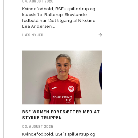
04. AUGUST 2026
Kvindefodbold, BSF´s spillertrup og
Transitionstræning
klubskifte. Ballerup-Skovlunde
fodbold har fået tilgang af Nikoline
Lea Andersen...
LÆS NYHED
BSF WOMEN FORTSÆTTER MED AT
STYRKE TRUPPEN
03. AUGUST 2026
Kvindefodbold, BSF´s spillertrup og