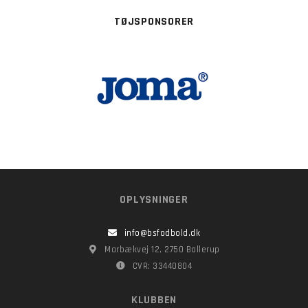
TØJSPONSORER
OPLYSNINGER
info@bsfodbold.dk
Marbækvej 12, 2750 Ballerup
CVR: 33440804
KLUBBEN