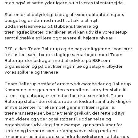
men også at sætte yderligere skub i vores talentarbejde.
Støtten er et betydeligt bidrag til kvindeeliteafdelingens
budget og er dermed med til at sikre et højt
uddannelsesniveau på klubbens trænere og
træningsfaciliteter, der sikrer, at vi kan udvikle vores setup
samt tiltrække spillere og trænere til højeste niveau.
BSF takker Team Ballerup og de bagvedliggende sponsorer
for støtten, samt for det daglige samarbejde med Team
Ballerup, der bidrager med at udvikle på BSF som
organisation og på det træningsmiljø og setup vi tilbyder
vores spillere og trænere.
Team Ballerup består af erhvervsvirksomheder og Ballerup
Kommune, der gennem deres medlemskab yder støtte til
talent- og eliteprojekter inden for idrætsområdet, Team
Ballerup støtter den etablerede eliteidræt samt udviklingen
af nye talenter, for eksempel gennem træningslejre,
træneransættelser, bedre træningsvilkår, det rette udstyr
med videre og yder også støtter til uddannelse og
organisationsudvikling, for eksempel gennem kurser for
ledere og trænere samt erfaringsudveksling mellem
foreninger og inddragelse af idrætspsykologer i atleternes