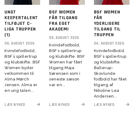
UNGT
BSF WOMEN
BSF WOMEN
KEEPERTALENT
FÅR TILGANG
FÅR
TILFØJET C-
FRA EGET
YDERLIGERE
LIGA TRUPPEN
AKADEMI
TILGANG TIL
(1)
TRUPPEN
05. AUGUST 2026
06. AUGUST 2026
04. AUGUST 2026
Kvindefodbold,
Kvindefodbold,
BSF´s spillertrup
Kvindefodbold,
BSF´s spillertrup
og klubskifte. BSF
BSF´s spillertrup
og klubskifte. BSF
Women har fået
og klubskifte.
Women byder
tilgang Maja
Ballerup-
velkommen til
Sørensen som i
Skovlunde
Alma Mørch
seneste sæson
fodbold har fået
Jensen, Alma er
var en...
tilgang af
en ung talen...
Nikoline Lea
Andersen...
LÆS NYHED
LÆS NYHED
LÆS NYHED