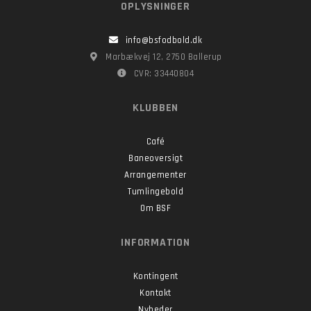
OPLYSNINGER
info@bsfodbold.dk
Marbækvej 12, 2750 Ballerup
CVR: 33440804
KLUBBEN
Café
Baneoversigt
Arrangementer
Tumlingebold
Om BSF
INFORMATION
Kontingent
Kontakt
Nyheder