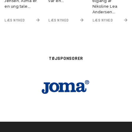
Jensen, Alma er
var en...
tilgang af
en ung tale...
Nikoline Lea
Andersen...
LÆS NYHED
LÆS NYHED
LÆS NYHED
TØJSPONSORER