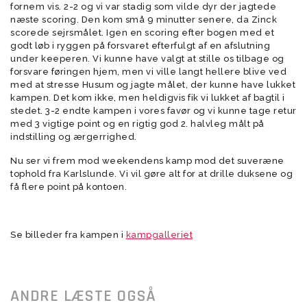
fornem vis. 2-2 og vi var stadig som vilde dyr der jagtede
næste scoring. Den kom små 9 minutter senere, da Zinck
scorede sejrsmålet. Igen en scoring efter bogen med et
godt løb i ryggen på forsvaret efterfulgt af en afslutning
under keeperen. Vi kunne have valgt at stille os tilbage og
forsvare føringen hjem, men vi ville langt hellere blive ved
med at stresse Husum og jagte målet, der kunne have lukket
kampen. Det kom ikke, men heldigvis fik vi lukket af bagtil i
stedet. 3-2 endte kampen i vores favør og vi kunne tage retur
med 3 vigtige point og en rigtig god 2. halvleg målt på
indstilling og ærgerrighed.
Nu ser vi frem mod weekendens kamp mod det suveræne
tophold fra Karlslunde. Vi vil gøre alt for at drille duksene og
få flere point på kontoen.
Se billeder fra kampen i
kampgalleriet
ANDRE LÆSTE OGSÅ