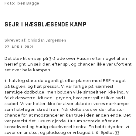
Foto: Iben Bagge
SEJR I HÆSBLÆSENDE KAMP
Skrevet af: Christian Jørgensen
27. APRIL 2021
Det blev til en sejr på 3-2 ude over Husum efter noget af en
herrefight. En sejr der, efter spil og chancer, ikke var ufortjent
set over hele kampen.
1. halvleg startede egentligt efter planen med BSF meget
på kuglen, og højt presspil. Vi var farlige på nærmest
samtlige dødbolde, men bolden ville simpelthen ikke ind. Vi
faldt desværre lidt ned i gryden, hvor presspillet ikke sad i
skabet. Vi var heller ikke for alvor tilstede i vores nærkampe
som halvlegen skred frem. Når dette sker, er der ofte stor
chance for, at modstanderen kan true i den anden ende. Det
var præcist det Husum gjorde. Husum scorede efter en
konsekvent og hurtig eksekveret kontra. En bold i dybden, vi
sover en anelse, og pludselig er vi bagud 1-0. Spillet 33