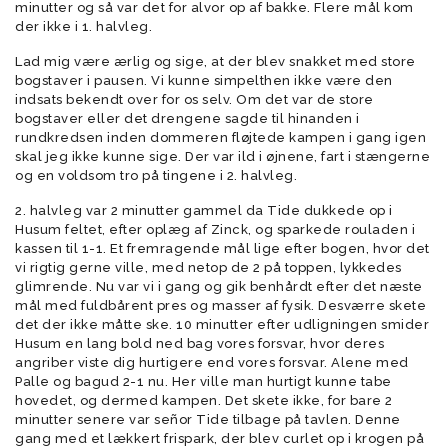
minutter og så var det for alvor op af bakke. Flere mål kom
der ikke i 1. halvleg.
Lad mig være ærlig og sige, at der blev snakket med store
bogstaver i pausen. Vi kunne simpelthen ikke være den
indsats bekendt over for os selv. Om det var de store
bogstaver eller det drengene sagde til hinanden i
rundkredsen inden dommeren fløjtede kampen i gang igen
skal jeg ikke kunne sige. Der var ild i øjnene, fart i stængerne
og en voldsom tro på tingene i 2. halvleg.
2. halvleg var 2 minutter gammel da Tide dukkede op i
Husum feltet, efter oplæg af Zinck, og sparkede rouladen i
kassen til 1-1. Et fremragende mål lige efter bogen, hvor det
vi rigtig gerne ville, med netop de 2 på toppen, lykkedes
glimrende. Nu var vi i gang og gik benhårdt efter det næste
mål med fuldbårent pres og masser af fysik. Desværre skete
det der ikke måtte ske. 10 minutter efter udligningen smider
Husum en lang bold ned bag vores forsvar, hvor deres
angriber viste dig hurtigere end vores forsvar. Alene med
Palle og bagud 2-1 nu. Her ville man hurtigt kunne tabe
hovedet, og dermed kampen. Det skete ikke, for bare 2
minutter senere var señor Tide tilbage på tavlen. Denne
gang med et lækkert frispark, der blev curlet op i krogen på