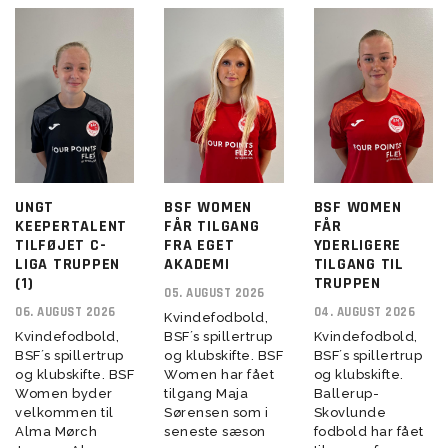
UNGT
BSF WOMEN
BSF WOMEN
KEEPERTALENT
FÅR TILGANG
FÅR
TILFØJET C-
FRA EGET
YDERLIGERE
LIGA TRUPPEN
AKADEMI
TILGANG TIL
(1)
TRUPPEN
05. AUGUST 2026
06. AUGUST 2026
04. AUGUST 2026
Kvindefodbold,
Kvindefodbold,
BSF´s spillertrup
Kvindefodbold,
BSF´s spillertrup
og klubskifte. BSF
BSF´s spillertrup
og klubskifte. BSF
Women har fået
og klubskifte.
Women byder
tilgang Maja
Ballerup-
velkommen til
Sørensen som i
Skovlunde
Alma Mørch
seneste sæson
fodbold har fået