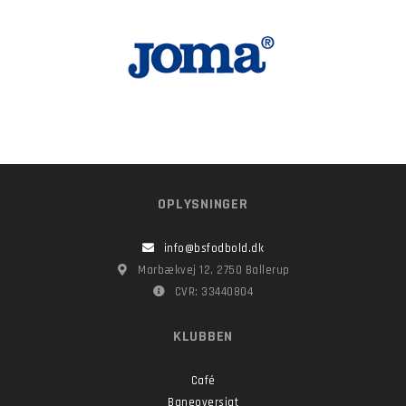
OPLYSNINGER
info@bsfodbold.dk
Marbækvej 12, 2750 Ballerup
CVR: 33440804
KLUBBEN
Café
Baneoversigt