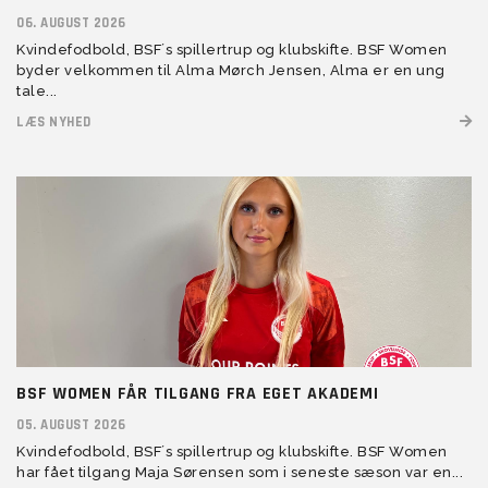
06. AUGUST 2026
Kvindefodbold, BSF´s spillertrup og klubskifte. BSF Women
byder velkommen til Alma Mørch Jensen, Alma er en ung
tale...
LÆS NYHED
BSF WOMEN FÅR TILGANG FRA EGET AKADEMI
05. AUGUST 2026
Kvindefodbold, BSF´s spillertrup og klubskifte. BSF Women
har fået tilgang Maja Sørensen som i seneste sæson var en...