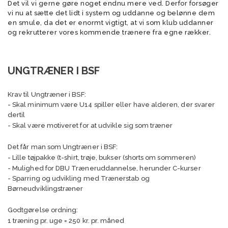
Det vil vi gerne gøre noget endnu mere ved. Derfor forsøger
vi nu at sætte det lidt i system og uddanne og belønne dem
en smule, da det er enormt vigtigt, at vi som klub uddanner
og rekrutterer vores kommende trænere fra egne rækker.
UNGTRÆNER I BSF
Krav til Ungtræner i BSF:
- Skal minimum være U14 spiller eller have alderen, der svarer
dertil
- Skal være motiveret for at udvikle sig som træner
Det får man som Ungtræner i BSF:
- Lille tøjpakke (t-shirt, trøje, bukser (shorts om sommeren)
- Mulighed for DBU Træneruddannelse, herunder C-kurser
- Sparring og udvikling med Trænerstab og
Børneudviklingstræner
Godtgørelse ordning:
1 træning pr. uge = 250 kr. pr. måned