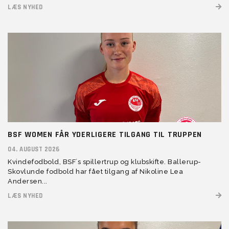
LÆS NYHED
BSF WOMEN FÅR YDERLIGERE TILGANG TIL TRUPPEN
04. AUGUST 2026
Kvindefodbold, BSF´s spillertrup og klubskifte. Ballerup-
Skovlunde fodbold har fået tilgang af Nikoline Lea
Andersen...
LÆS NYHED