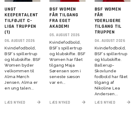
UNGT
BSF WOMEN
BSF WOMEN
KEEPERTALENT
FÅR TILGANG
FÅR
TILFØJET C-
FRA EGET
YDERLIGERE
LIGA TRUPPEN
AKADEMI
TILGANG TIL
(1)
TRUPPEN
05. AUGUST 2026
06. AUGUST 2026
04. AUGUST 2026
Kvindefodbold,
Kvindefodbold,
BSF´s spillertrup
Kvindefodbold,
BSF´s spillertrup
og klubskifte. BSF
BSF´s spillertrup
og klubskifte. BSF
Women har fået
og klubskifte.
Women byder
tilgang Maja
Ballerup-
velkommen til
Sørensen som i
Skovlunde
Alma Mørch
seneste sæson
fodbold har fået
Jensen, Alma er
var en...
tilgang af
en ung talen...
Nikoline Lea
Andersen...
LÆS NYHED
LÆS NYHED
LÆS NYHED