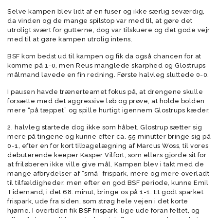
Selve kampen blev lidt af en fuser og ikke særlig seværdig,
da vinden og de mange spilstop var med til, at gøre det
utroligt svært for gutterne, dog var tilskuere og det gode vejr
med til at gøre kampen utrolig intens.
BSF kom bedst ud til kampen og fik da også chancen for at
komme på 1-0, men Reus manglede skarphed og Glostrups
målmand lavede en fin redning. Første halvleg sluttede 0-0.
I pausen havde trænerteamet fokus på, at drengene skulle
forsætte med det aggressive løb og prøve, at holde bolden
mere “på tæppet” og spille hurtigt igennem Glostrups kæder.
2. halvleg startede dog ikke som håbet. Glostrup sætter sig
mere på tingene og kunne efter ca. 55 minutter bringe sig på
0-1, efter en for kort tilbagelægning af Marcus Woss, til vores
debuterende keeper Kasper Vilfort, som ellers gjorde sit for
at friløberen ikke ville give mål. Kampen blev i takt med de
mange afbrydelser af “små” frispark, mere og mere overladt
til tilfældigheder, men efter en god BSF periode, kunne Emil
Tidemand, i det 68. minut, bringe os på 1-1. Et godt sparket
frispark, ude fra siden, som strøg hele vejen i det korte
hjørne. I overtiden fik BSF frispark, lige ude foran feltet, og