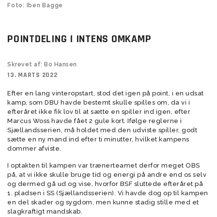
Foto: Iben Bagge
POINTDELING I INTENS OMKAMP
Skrevet af: Bo Hansen
13. MARTS 2022
Efter en lang vinteropstart, stod det igen på point, i en udsat
kamp, som DBU havde bestemt skulle spilles om, da vi i
efteråret ikke fik lov til at sætte en spiller ind igen, efter
Marcus Woss havde fået 2 gule kort. Ifølge reglerne i
Sjællandsserien, må holdet med den udviste spiller, godt
sætte en ny mand ind efter ti minutter, hvilket kampens
dommer afviste.
I optakten til kampen var trænerteamet derfor meget OBS
på, at vi ikke skulle bruge tid og energi på andre end os selv
og dermed gå ud og vise, hvorfor BSF sluttede efteråret på
1. pladsen i SS (Sjællandsserien). Vi havde dog op til kampen
en del skader og sygdom, men kunne stadig stille med et
slagkraftigt mandskab.