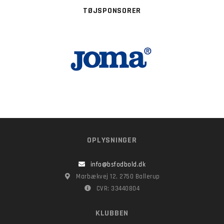
TØJSPONSORER
OPLYSNINGER
info@bsfodbold.dk
Marbækvej 12, 2750 Ballerup
CVR: 33440804
KLUBBEN