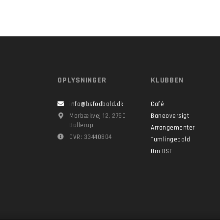
OPLYSNINGER
KLUBBEN
info@bsfodbold.dk
Café
Marbækvej 12, 2750
Baneoversigt
Ballerup
Arrangementer
CVR: 33440804
Tumlingebold
Om BSF