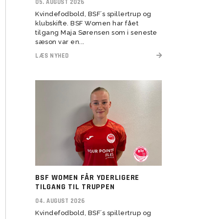
05. AUGUST 2026
Kvindefodbold, BSF´s spillertrup og
Transitionstræning
klubskifte. BSF Women har fået
tilgang Maja Sørensen som i seneste
sæson var en...
LÆS NYHED
BSF WOMEN FÅR YDERLIGERE
TILGANG TIL TRUPPEN
04. AUGUST 2026
Kvindefodbold, BSF´s spillertrup og