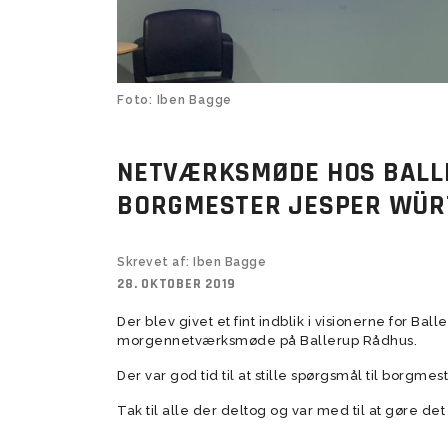
Kampe
Veteran 8 mands (+50)
Prøvetræning Kvindesenior
U14 Drenge 
U11/U12 Pige
BSF nyheds
Veteran 11 mands (+55)
U14 Drenge 
Veteran 8 mands (+55)
Foto: Iben Bagge
Super Veteran (+60)
NETVÆRKSMØDE HOS BALL
BORGMESTER JESPER WÜR
U10 Drenge (17)
Tumlingebold
U9 Drenge (
Træningsti
Skrevet af: Iben Bagge
28. OKTOBER 2019
Der blev givet et fint indblik i visionerne for Ba
morgennetværksmøde på Ballerup Rådhus.
Der var god tid til at stille spørgsmål til borgm
Tak til alle der deltog og var med til at gøre det