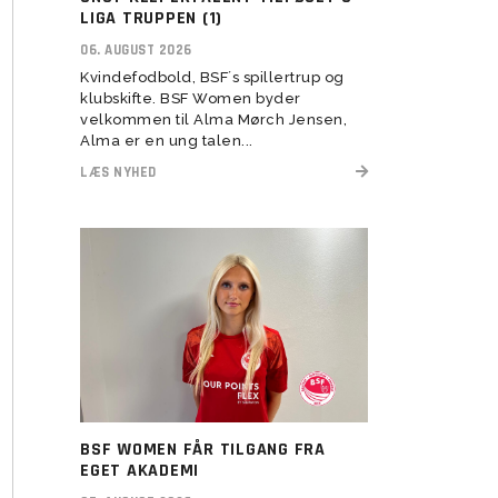
herresenior
LIGA TRUPPEN (1)
 2022
U11 Drenge (16)
U5-U6 Piger (21-22)
Assistenttrænere søges til
06. AUGUST 2026
 2023
BSF Talent (U13-U17)
Kvindefodbold, BSF´s spillertrup og
klubskifte. BSF Women byder
velkommen til Alma Mørch Jensen,
Alma er en ung talen...
LÆS NYHED
U6 Drenge (21)
Vision
Rekruttering
Forventninger
Værdier
Elitetillæg
BSF WOMEN FÅR TILGANG FRA
Pige Talent og uddannelse
EGET AKADEMI
Pige Talent setup