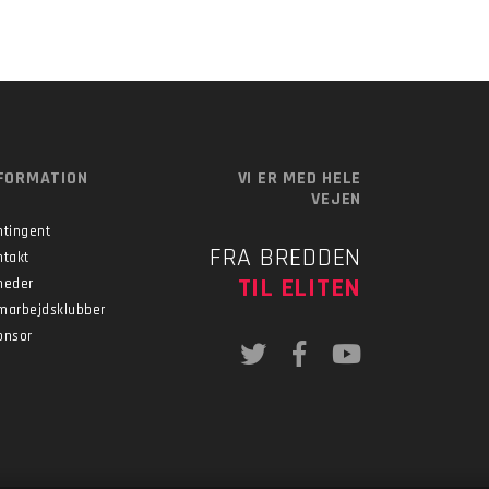
FORMATION
VI ER MED HELE
VEJEN
ntingent
FRA BREDDEN
ntakt
TIL ELITEN
heder
marbejdsklubber
onsor