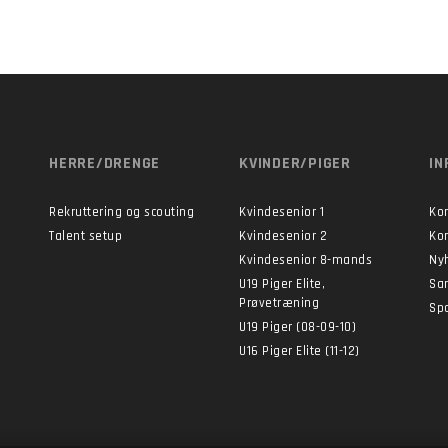
HERRE/DRENGE
KVINDER/PIGER
IN
Rekruttering og scouting
Kvindesenior 1
Ko
Talent setup
Kvindesenior 2
Ko
Kvindesenior 8-mands
Ny
U19 Piger Elite,
Sa
Prøvetræning
Sp
U19 Piger (08-09-10)
U16 Piger Elite (11-12)