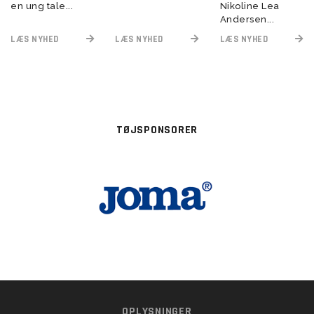
en ung tale...
Nikoline Lea
Andersen...
LÆS NYHED
LÆS NYHED
LÆS NYHED
TØJSPONSORER
OPLYSNINGER