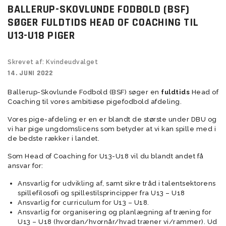
BALLERUP-SKOVLUNDE FODBOLD (BSF)
SØGER FULDTIDS HEAD OF COACHING TIL
U13-U18 PIGER
Skrevet af: Kvindeudvalget
14. JUNI 2022
Ballerup-Skovlunde Fodbold (BSF) søger en
fuldtids
Head of
Coaching til vores ambitiøse pigefodbold afdeling.
Vores pige-afdeling er en er blandt de største under DBU og
vi har pige ungdomslicens som betyder at vi kan spille med i
de bedste rækker i landet.
Som Head of Coaching for U13-U18 vil du blandt andet få
ansvar for:
Ansvarlig for udvikling af, samt sikre tråd i talentsektorens
spillefilosofi og spillestilsprincipper fra U13 – U18
Ansvarlig for curriculum for U13 – U18.
Ansvarlig for organisering og planlægning af træning for
U13 – U18 (hvordan/hvornår/hvad træner vi/rammer). Ud