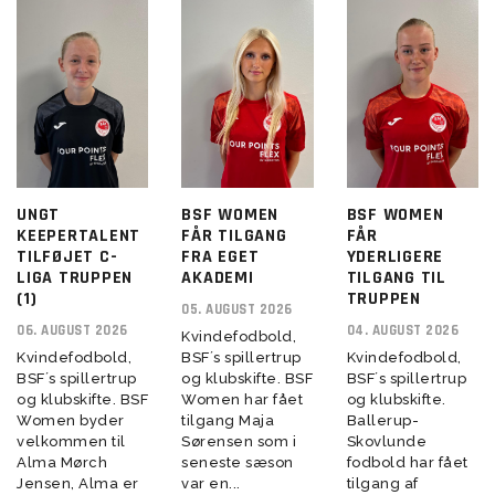
UNGT
BSF WOMEN
BSF WOMEN
KEEPERTALENT
FÅR TILGANG
FÅR
TILFØJET C-
FRA EGET
YDERLIGERE
LIGA TRUPPEN
AKADEMI
TILGANG TIL
(1)
TRUPPEN
05. AUGUST 2026
06. AUGUST 2026
04. AUGUST 2026
Kvindefodbold,
Kvindefodbold,
BSF´s spillertrup
Kvindefodbold,
BSF´s spillertrup
og klubskifte. BSF
BSF´s spillertrup
og klubskifte. BSF
Women har fået
og klubskifte.
Women byder
tilgang Maja
Ballerup-
velkommen til
Sørensen som i
Skovlunde
Alma Mørch
seneste sæson
fodbold har fået
Jensen, Alma er
var en...
tilgang af