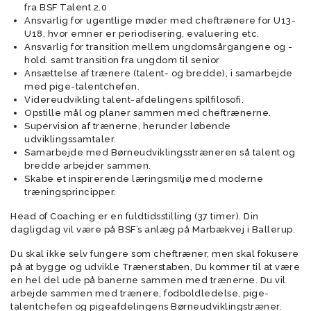
fra BSF Talent 2.0
Ansvarlig for ugentlige møder med cheftrænere for U13-
U18, hvor emner er periodisering, evaluering etc.
Ansvarlig for transition mellem ungdomsårgangene og -
hold. samt transition fra ungdom til senior
Ansættelse af trænere (talent- og bredde), i samarbejde
med pige-talentchefen.
Videreudvikling talent-afdelingens spilfilosofi.
Opstille mål og planer sammen med cheftrænerne.
Supervision af trænerne, herunder løbende
udviklingssamtaler.
Samarbejde med Børneudviklingsstræneren så talent og
bredde arbejder sammen.
Skabe et inspirerende læringsmiljø med moderne
træningsprincipper.
Head of Coaching er en fuldtidsstilling (37 timer). Din
dagligdag vil være på BSF’s anlæg på Marbækvej i Ballerup.
Du skal ikke selv fungere som cheftræner, men skal fokusere
på at bygge og udvikle Trænerstaben, Du kommer til at være
en hel del ude på banerne sammen med trænerne. Du vil
arbejde sammen med trænere, fodboldledelse, pige-
talentchefen og pigeafdelingens Børneudviklingstræner.