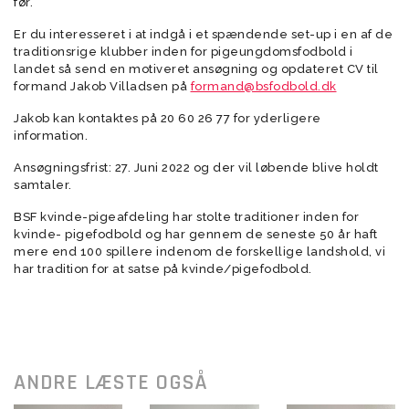
før.
Er du interesseret i at indgå i et spændende set-up i en af de
traditionsrige klubber inden for pigeungdomsfodbold i
landet så send en motiveret ansøgning og opdateret CV til
formand Jakob Villadsen på
formand@bsfodbold.dk
Jakob kan kontaktes på 20 60 26 77 for yderligere
information.
Ansøgningsfrist: 27. Juni 2022 og der vil løbende blive holdt
samtaler.
BSF kvinde-pigeafdeling har stolte traditioner inden for
kvinde- pigefodbold og har gennem de seneste 50 år haft
mere end 100 spillere indenom de forskellige landshold, vi
har tradition for at satse på kvinde/pigefodbold.
ANDRE LÆSTE OGSÅ