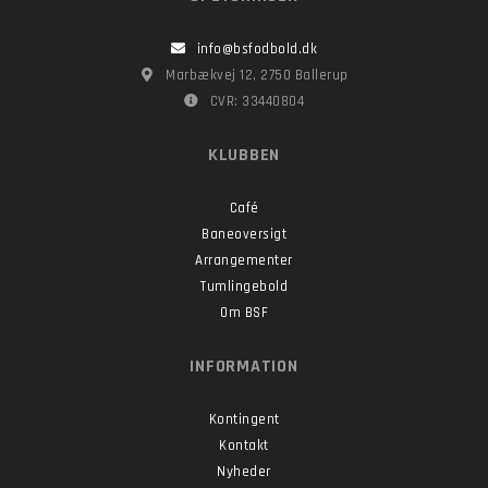
info@bsfodbold.dk
Marbækvej 12, 2750 Ballerup
CVR: 33440804
KLUBBEN
Café
Baneoversigt
Arrangementer
Tumlingebold
Om BSF
INFORMATION
Kontingent
Kontakt
Nyheder