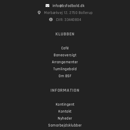
info@bsfodbold.dk
Marbækvej 12, 2750 Ballerup
CVR: 33440804
KLUBBEN
Café
Baneoversigt
Arrangementer
Tumlingebold
Om BSF
INFORMATION
Kontingent
Kontakt
Nyheder
Samarbejdsklubber