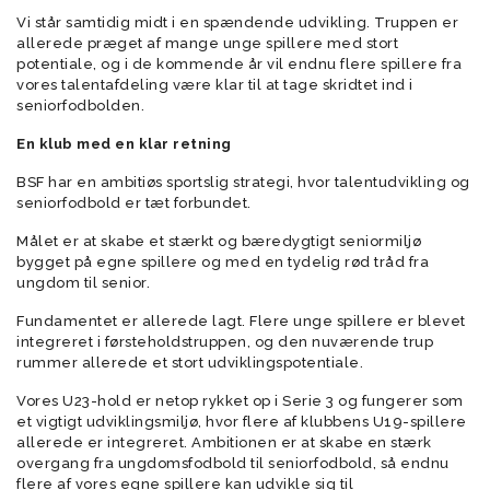
Vi står samtidig midt i en spændende udvikling. Truppen er
allerede præget af mange unge spillere med stort
potentiale, og i de kommende år vil endnu flere spillere fra
vores talentafdeling være klar til at tage skridtet ind i
seniorfodbolden.
En klub med en klar retning
BSF har en ambitiøs sportslig strategi, hvor talentudvikling og
seniorfodbold er tæt forbundet.
Målet er at skabe et stærkt og bæredygtigt seniormiljø
bygget på egne spillere og med en tydelig rød tråd fra
ungdom til senior.
Fundamentet er allerede lagt. Flere unge spillere er blevet
integreret i førsteholdstruppen, og den nuværende trup
rummer allerede et stort udviklingspotentiale.
Vores U23-hold er netop rykket op i Serie 3 og fungerer som
et vigtigt udviklingsmiljø, hvor flere af klubbens U19-spillere
allerede er integreret. Ambitionen er at skabe en stærk
overgang fra ungdomsfodbold til seniorfodbold, så endnu
flere af vores egne spillere kan udvikle sig til