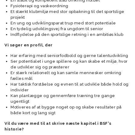
En stabil og kompetent stab omkring holdet
Fysioterapi og vaskeordning
Et stærkt klubmiljø med stor opbakning til det sportslige
projekt
En ung og udviklingsparat trup med stort potentiale
En tydelig udviklingsvej fra ungdom til senior
Indflydelse på den sportslige retning i en ambitiøs klub
Vi søger en profil, der
Har erfaring med seniorfodbold og gerne talentudvikling
Ser potentialet i unge spillere og kan skabe et miljø, hvor
de udvikler sig og præsterer
Er stærk relationelt og kan samle mennesker omkring
fælles mål
Har taktisk forståelse og evnen til at udvikle både hold og
individer
Kan planlægge og gennemføre træning tre gange
ugentligt
Motiveres af at bygge noget op og skabe resultater på
både kort og lang sigt
Vil du være med til at skrive næste kapitel i BSF's
historie?