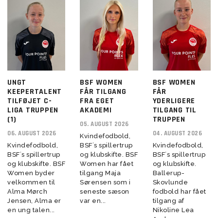
UNGT
BSF WOMEN
BSF WOMEN
KEEPERTALENT
FÅR TILGANG
FÅR
TILFØJET C-
FRA EGET
YDERLIGERE
LIGA TRUPPEN
AKADEMI
TILGANG TIL
(1)
TRUPPEN
05. AUGUST 2026
06. AUGUST 2026
04. AUGUST 2026
Kvindefodbold,
Kvindefodbold,
BSF´s spillertrup
Kvindefodbold,
BSF´s spillertrup
og klubskifte. BSF
BSF´s spillertrup
og klubskifte. BSF
Women har fået
og klubskifte.
Women byder
tilgang Maja
Ballerup-
velkommen til
Sørensen som i
Skovlunde
Alma Mørch
seneste sæson
fodbold har fået
Jensen, Alma er
var en...
tilgang af
en ung talen...
Nikoline Lea