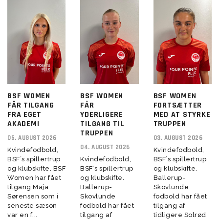
BSF WOMEN
BSF WOMEN
BSF WOMEN
FÅR TILGANG
FÅR
FORTSÆTTER
FRA EGET
YDERLIGERE
MED AT STYRKE
AKADEMI
TILGANG TIL
TRUPPEN
TRUPPEN
05. AUGUST 2026
03. AUGUST 2026
04. AUGUST 2026
Kvindefodbold,
Kvindefodbold,
BSF´s spillertrup
Kvindefodbold,
BSF´s spillertrup
og klubskifte. BSF
BSF´s spillertrup
og klubskifte.
Women har fået
og klubskifte.
Ballerup-
tilgang Maja
Ballerup-
Skovlunde
Sørensen som i
Skovlunde
fodbold har fået
seneste sæson
fodbold har fået
tilgang af
var en f...
tilgang af
tidligere Solrød