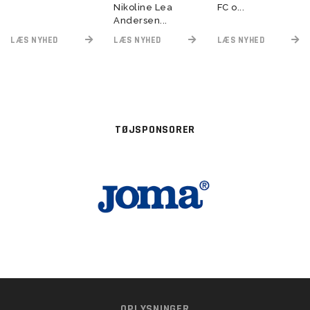
Nikoline Lea
FC o...
Andersen...
LÆS NYHED
LÆS NYHED
LÆS NYHED
TØJSPONSORER
OPLYSNINGER