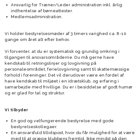
Ansvarlig for Træner/Leder administration inkl. årlig
indhentelse af børneattester.
Medlemsadministration.
Vi holder bestyrelsesmøder af 3 timers varighed ca. 8-10
gange om året alt efter behov.
Vi forventer, at du er systematisk og grundig omkring i
tilgangen til ansvarsområderne. Du må gerne have
kendskab til retningslinjer og lovgivning på
personaleområdet, ferielovgivning samt til skattemæssige
forhold i foreninger. Det vil derudover være en fordel af
have kendskab til miljøet i en idrætsklub, og erfaring i
samarbejde med frivillige. Du er i besiddelse af godt humør
og er glad for tal og struktur.
Vi tilbyder
En god og velfungerende bestyrelse med gode
bestyrelseskollegaer.
En ansvarsfuld tillidspost, hvor du får mulighed for at være
med til at præge klubbens fremtid. Ikke mindst på den