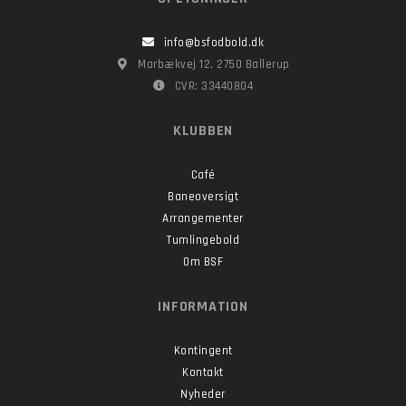
info@bsfodbold.dk
Marbækvej 12, 2750 Ballerup
CVR: 33440804
KLUBBEN
Café
Baneoversigt
Arrangementer
Tumlingebold
Om BSF
INFORMATION
Kontingent
Kontakt
Nyheder