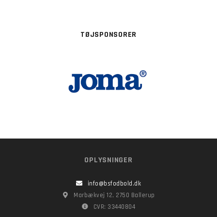
TØJSPONSORER
OPLYSNINGER
info@bsfodbold.dk
Marbækvej 12, 2750 Ballerup
CVR: 33440804