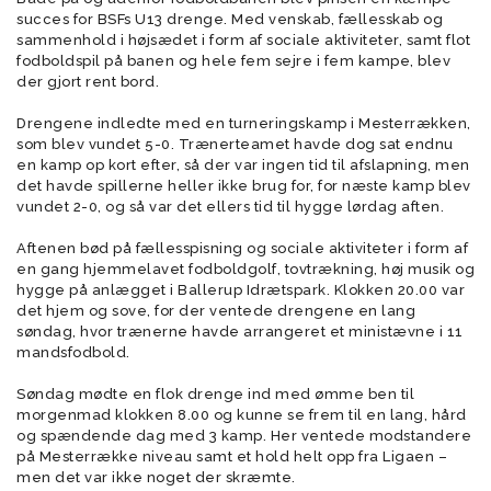
succes for BSFs U13 drenge. Med venskab, fællesskab og
sammenhold i højsædet i form af sociale aktiviteter, samt flot
fodboldspil på banen og hele fem sejre i fem kampe, blev
der gjort rent bord.
Drengene indledte med en turneringskamp i Mesterrækken,
som blev vundet 5-0. Trænerteamet havde dog sat endnu
en kamp op kort efter, så der var ingen tid til afslapning, men
det havde spillerne heller ikke brug for, for næste kamp blev
vundet 2-0, og så var det ellers tid til hygge lørdag aften.
Aftenen bød på fællesspisning og sociale aktiviteter i form af
en gang hjemmelavet fodboldgolf, tovtrækning, høj musik og
hygge på anlægget i Ballerup Idrætspark. Klokken 20.00 var
det hjem og sove, for der ventede drengene en lang
søndag, hvor trænerne havde arrangeret et ministævne i 11
mandsfodbold.
Søndag mødte en flok drenge ind med ømme ben til
morgenmad klokken 8.00 og kunne se frem til en lang, hård
og spændende dag med 3 kamp. Her ventede modstandere
på Mesterrække niveau samt et hold helt opp fra Ligaen –
men det var ikke noget der skræmte.