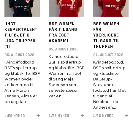
UNGT
BSF WOMEN
BSF WOMEN
KEEPERTALENT
FÅR TILGANG
FÅR
TILFØJET C-
FRA EGET
YDERLIGERE
LIGA TRUPPEN
AKADEMI
TILGANG TIL
(1)
TRUPPEN
05. AUGUST 2026
06. AUGUST 2026
04. AUGUST 2026
Kvindefodbold,
Kvindefodbold,
BSF´s spillertrup
Kvindefodbold,
BSF´s spillertrup
og klubskifte. BSF
BSF´s spillertrup
og klubskifte. BSF
Women har fået
og klubskifte.
Women byder
tilgang Maja
Ballerup-
velkommen til
Sørensen som i
Skovlunde
Alma Mørch
seneste sæson
fodbold har fået
Jensen, Alma er
var en...
tilgang af
en ung tale...
Nikoline Lea
Andersen...
LÆS NYHED
LÆS NYHED
LÆS NYHED