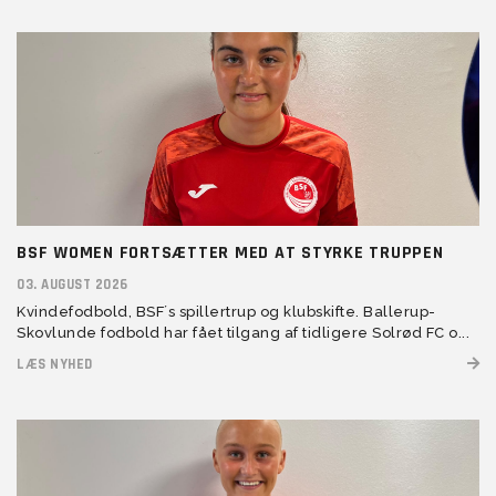
BSF WOMEN FORTSÆTTER MED AT STYRKE TRUPPEN
03. AUGUST 2026
Kvindefodbold, BSF´s spillertrup og klubskifte. Ballerup-
Skovlunde fodbold har fået tilgang af tidligere Solrød FC o...
LÆS NYHED