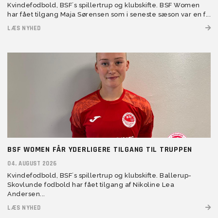
Kvindefodbold, BSF´s spillertrup og klubskifte. BSF Women
har fået tilgang Maja Sørensen som i seneste sæson var en f...
LÆS NYHED
BSF WOMEN FÅR YDERLIGERE TILGANG TIL TRUPPEN
04. AUGUST 2026
Kvindefodbold, BSF´s spillertrup og klubskifte. Ballerup-
Skovlunde fodbold har fået tilgang af Nikoline Lea
Andersen...
LÆS NYHED