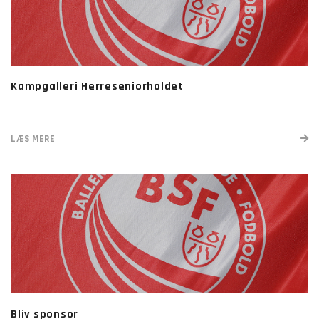
Kampgalleri Herreseniorholdet
...
LÆS MERE
Bliv sponsor