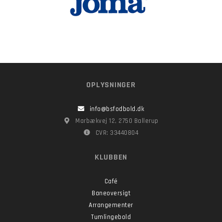
OPLYSNINGER
info@bsfodbold.dk
Marbækvej 12, 2750 Ballerup
CVR: 33440804
KLUBBEN
Café
Baneoversigt
Arrangementer
Tumlingebold