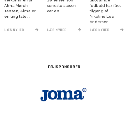
velkommen til
Sørensen som i
Skovlunde
Alma Mørch
seneste sæson
fodbold har fået
Jensen, Alma er
var en...
tilgang af
en ung tale...
Nikoline Lea
Andersen...
LÆS NYHED
LÆS NYHED
LÆS NYHED
TØJSPONSORER