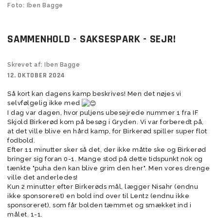
Foto: Iben Bagge
SAMMENHOLD - SAKSESPARK - SEJR!
Skrevet af: Iben Bagge
12. OKTOBER 2024
Så kort kan dagens kamp beskrives! Men det nøjes vi
selvfølgelig ikke med
I dag var dagen, hvor puljens ubesejrede nummer 1 fra IF
Skjold Birkerød kom på besøg i Gryden. Vi var forberedt på,
at det ville blive en hård kamp, for Birkerød spiller super flot
fodbold.
Efter 11 minutter sker så det, der ikke måtte ske og Birkerød
bringer sig foran 0-1. Mange stod på dette tidspunkt nok og
tænkte "puha den kan blive grim den her". Men vores drenge
ville det anderledes!
Kun 2 minutter efter Birkerøds mål, lægger Nisahr (endnu
ikke sponsoreret) en bold ind over til Lentz (endnu ikke
sponsoreret), som får bolden tæmmet og smækket ind i
målet. 1-1.