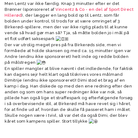
Men Lentz var ikke færdig. Knap 3 minutter efter er det
Brønner (sponsoreret af
Vincentz & Co - en del af Sport Direct
Hillerød
), der lægger en lang bold op til Lentz, som får
bolden under kontrol, til trods for at være omringet af 3
Birkerød-spillere, men der var ikke rigtig plads til at kunne
vende så hvad gør man så? Tja, så måtte bolden jo i mål på
et flot udført saksespark
Der var utrolig meget pres på fra Birkerøds side, men vi
formåede at holde skansen og med ca. 15 minutter igen var
Andre (endnu ikke sponsoreret) helt inde og redde bolden
på målstregen
En spiller mangler at blive nævnt i det indledende, for faktisk
kan dagens sejr helt klart også tilskrives vores målmand
Dimitrije (endnu ikke sponsoreret)! Dimi stod et brag af en
kamp i dag. Han diskede op med den ene redning efter den
anden og som om hans super redninger ikke var nok, så
pillede han også lige et straffespark og efterfølgende forsøg
i så overbevisende stil, at Birkerød må have revet sig i håret,
for at finde ud af, hvordan de skulle få passeret ham i målet.
Skulle nogen være i tvivl, så var det da også Dimi, der blev
kåret som kampens spiller. Stort tillykke