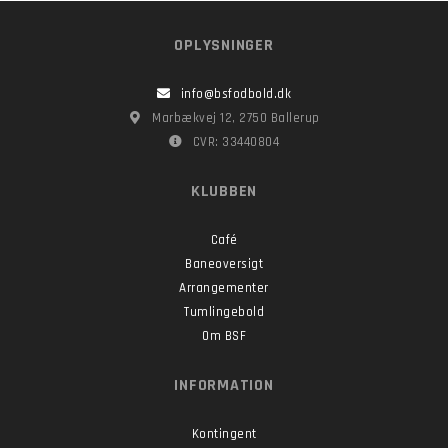
OPLYSNINGER
info@bsfodbold.dk
Marbækvej 12, 2750 Ballerup
CVR: 33440804
KLUBBEN
Café
Baneoversigt
Arrangementer
Tumlingebold
Om BSF
INFORMATION
Kontingent