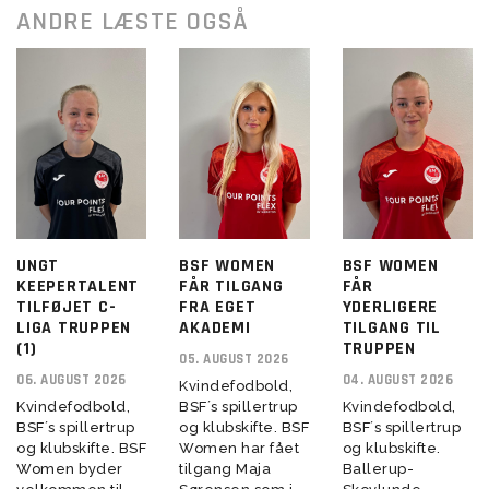
ANDRE LÆSTE OGSÅ
UNGT
BSF WOMEN
BSF WOMEN
KEEPERTALENT
FÅR TILGANG
FÅR
TILFØJET C-
FRA EGET
YDERLIGERE
LIGA TRUPPEN
AKADEMI
TILGANG TIL
(1)
TRUPPEN
05. AUGUST 2026
06. AUGUST 2026
04. AUGUST 2026
Kvindefodbold,
Kvindefodbold,
BSF´s spillertrup
Kvindefodbold,
BSF´s spillertrup
og klubskifte. BSF
BSF´s spillertrup
og klubskifte. BSF
Women har fået
og klubskifte.
Women byder
tilgang Maja
Ballerup-