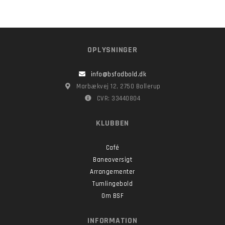
OPLYSNINGER
info@bsfodbold.dk
Marbækvej 12, 2750 Ballerup
CVR: 33440804
KLUBBEN
Café
Baneoversigt
Arrangementer
Tumlingebold
Om BSF
INFORMATION