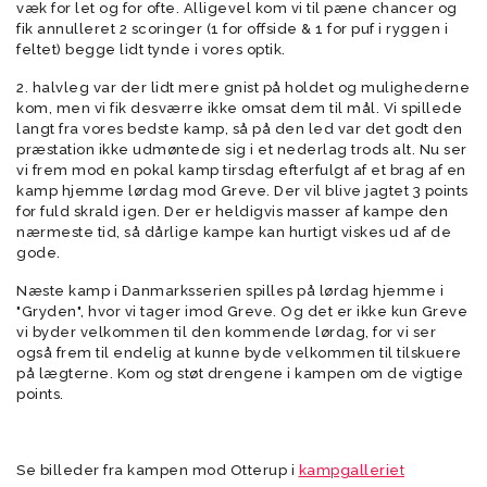
væk for let og for ofte. Alligevel kom vi til pæne chancer og
fik annulleret 2 scoringer (1 for offside & 1 for puf i ryggen i
feltet) begge lidt tynde i vores optik.
2. halvleg var der lidt mere gnist på holdet og mulighederne
kom, men vi fik desværre ikke omsat dem til mål. Vi spillede
langt fra vores bedste kamp, så på den led var det godt den
præstation ikke udmøntede sig i et nederlag trods alt. Nu ser
vi frem mod en pokal kamp tirsdag efterfulgt af et brag af en
kamp hjemme lørdag mod Greve. Der vil blive jagtet 3 points
for fuld skrald igen. Der er heldigvis masser af kampe den
nærmeste tid, så dårlige kampe kan hurtigt viskes ud af de
gode.
Næste kamp i Danmarksserien spilles på lørdag hjemme i
"Gryden", hvor vi tager imod Greve. Og det er ikke kun Greve
vi byder velkommen til den kommende lørdag, for vi ser
også frem til endelig at kunne byde velkommen til tilskuere
på lægterne. Kom og støt drengene i kampen om de vigtige
points.
Se billeder fra kampen mod Otterup i
kampgalleriet