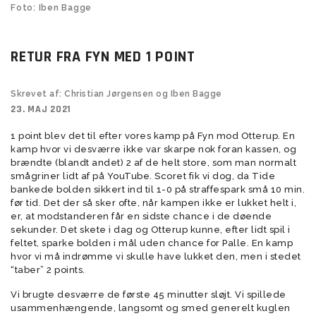
Foto: Iben Bagge
RETUR FRA FYN MED 1 POINT
Skrevet af: Christian Jørgensen og Iben Bagge
23. MAJ 2021
1 point blev det til efter vores kamp på Fyn mod Otterup. En
kamp hvor vi desværre ikke var skarpe nok foran kassen, og
brændte (blandt andet) 2 af de helt store, som man normalt
smågriner lidt af på YouTube. Scoret fik vi dog, da Tide
bankede bolden sikkert ind til 1-0 på straffespark små 10 min.
før tid. Det der så sker ofte, når kampen ikke er lukket helt i,
er, at modstanderen får en sidste chance i de døende
sekunder. Det skete i dag og Otterup kunne, efter lidt spil i
feltet, sparke bolden i mål uden chance for Palle. En kamp
hvor vi må indrømme vi skulle have lukket den, men i stedet
“taber” 2 points.
Vi brugte desværre de første 45 minutter sløjt. Vi spillede
usammenhængende, langsomt og smed generelt kuglen