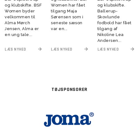
og klubskifte. BSF
Women har fået
og klubskifte.
Women byder
tilgang Maja
Ballerup-
velkommen til
Sørensen som i
Skovlunde
Alma Mørch
seneste sæson
fodbold har fået
Jensen, Alma er
var en...
tilgang af
en ung tale...
Nikoline Lea
Andersen...
LÆS NYHED
LÆS NYHED
LÆS NYHED
TØJSPONSORER