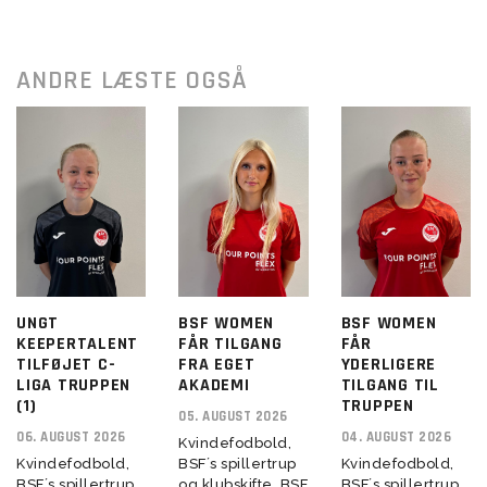
ANDRE LÆSTE OGSÅ
UNGT
BSF WOMEN
BSF WOMEN
KEEPERTALENT
FÅR TILGANG
FÅR
TILFØJET C-
FRA EGET
YDERLIGERE
LIGA TRUPPEN
AKADEMI
TILGANG TIL
(1)
TRUPPEN
05. AUGUST 2026
06. AUGUST 2026
04. AUGUST 2026
Kvindefodbold,
Kvindefodbold,
BSF´s spillertrup
Kvindefodbold,
BSF´s spillertrup
og klubskifte. BSF
BSF´s spillertrup