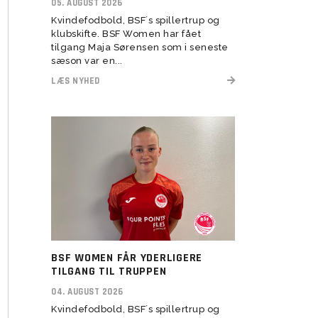
05. AUGUST 2026
Kvindefodbold, BSF´s spillertrup og
Transitionstræning
klubskifte. BSF Women har fået
tilgang Maja Sørensen som i seneste
sæson var en...
LÆS NYHED
BSF WOMEN FÅR YDERLIGERE
TILGANG TIL TRUPPEN
04. AUGUST 2026
Kvindefodbold, BSF´s spillertrup og