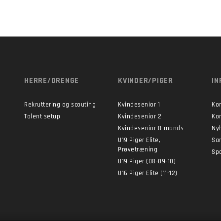
HERRE/DRENGE
KVINDER/PIGER
IN
Rekruttering og scouting
Kvindesenior 1
Ko
Talent setup
Kvindesenior 2
Ko
Kvindesenior 8-mands
Ny
U19 Piger Elite,
Sa
Prøvetræning
Sp
U19 Piger (08-09-10)
U16 Piger Elite (11-12)