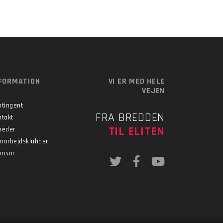
FORMATION
VI ER MED HELE
VEJEN
ntingent
FRA BREDDEN
ntakt
TIL ELITEN
heder
marbejdsklubber
onsor