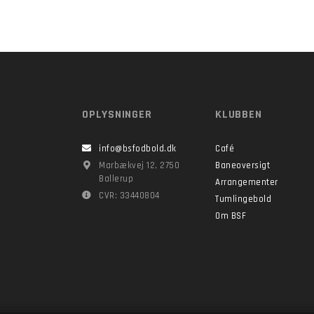
OPLYSNINGER
KLUBBEN
info@bsfodbold.dk
Café
Marbækvej 12, 2750
Baneoversigt
Ballerup
Arrangementer
CVR: 33440804
Tumlingebold
Om BSF