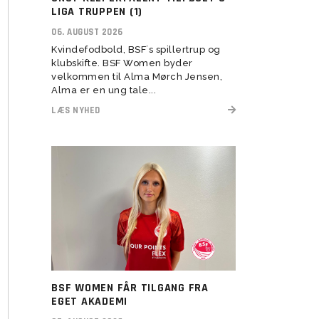
herresenior
LIGA TRUPPEN (1)
 2022
U11 Drenge (16)
U5-U6 Piger (21-22)
Assistenttrænere søges til
06. AUGUST 2026
 2023
BSF Talent (U13-U17)
Kvindefodbold, BSF´s spillertrup og
klubskifte. BSF Women byder
velkommen til Alma Mørch Jensen,
Alma er en ung tale...
LÆS NYHED
U6 Drenge (21)
Vision
Rekruttering
Forventninger
Værdier
Elitetillæg
BSF WOMEN FÅR TILGANG FRA
Pige Talent og uddannelse
EGET AKADEMI
Pige Talent setup