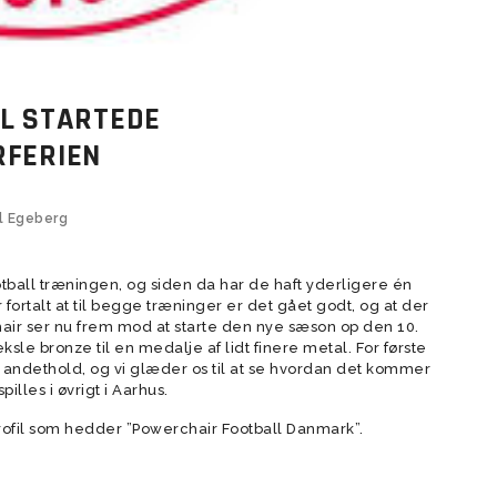
forældre
der
Vision
Rekruttering og scouting
L STARTEDE
Værdier
RFERIEN
Forventninger
Elitetillæg
Talent setup
el Egeberg
Videopolitik
tball træningen, og siden da har de haft yderligere én
 fortalt at til begge træninger er det gået godt, og at der
air ser nu frem mod at starte den nye sæson op den 10.
sle bronze til en medalje af lidt finere metal. For første
t andethold, og vi glæder os til at se hvordan det kommer
illes i øvrigt i Aarhus.
ofil som hedder ”Powerchair Football Danmark”.