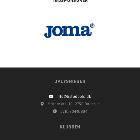
TØJSPONSORER
OPLYSNINGER
info@bsfodbold.dk
Marbækvej 12, 2750 Ballerup
CVR: 33440804
KLUBBEN