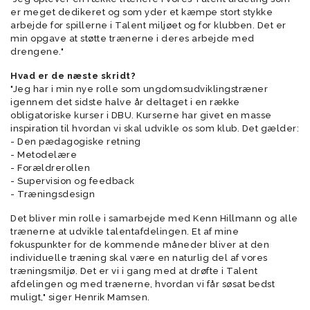
er meget dedikeret og som yder et kæmpe stort stykke
arbejde for spillerne i Talent miljøet og for klubben. Det er
min opgave at støtte trænerne i deres arbejde med
drengene."
Hvad er de næste skridt?
"Jeg har i min nye rolle som ungdomsudviklingstræner
igennem det sidste halve år deltaget i en række
obligatoriske kurser i DBU. Kurserne har givet en masse
inspiration til hvordan vi skal udvikle os som klub. Det gælder:
- Den pædagogiske retning
- Metodelære
- Forældrerollen
- Supervision og feedback
- Træningsdesign
Det bliver min rolle i samarbejde med Kenn Hillmann og alle
trænerne at udvikle talentafdelingen. Et af mine
fokuspunkter for de kommende måneder bliver at den
individuelle træning skal være en naturlig del af vores
træningsmiljø. Det er vi i gang med at drøfte i Talent
afdelingen og med trænerne, hvordan vi får søsat bedst
muligt," siger Henrik Mamsen.