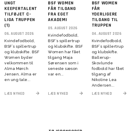
UNGT
BSF WOMEN
BSF WOMEN
KEEPERTALENT
FÅR TILGANG
FÅR
TILFØJET C-
FRA EGET
YDERLIGERE
LIGA TRUPPEN
AKADEMI
TILGANG TIL
(1)
TRUPPEN
05. AUGUST 2026
06. AUGUST 2026
04. AUGUST 2026
Kvindefodbold,
Kvindefodbold,
BSF´s spillertrup
Kvindefodbold,
BSF´s spillertrup
og klubskifte. BSF
BSF´s spillertrup
og klubskifte. BSF
Women har fået
og klubskifte.
Women byder
tilgang Maja
Ballerup-
velkommen til
Sørensen som i
Skovlunde
Alma Mørch
seneste sæson
fodbold har fået
Jensen, Alma er
var en...
tilgang af
en ung tale...
Nikoline Lea
Andersen...
LÆS NYHED
LÆS NYHED
LÆS NYHED