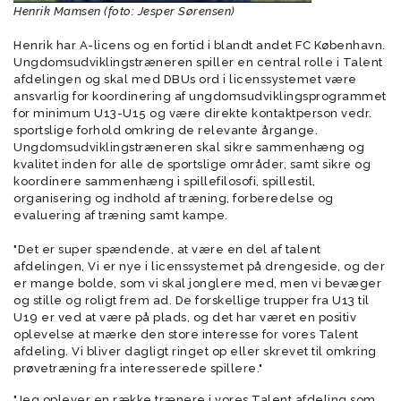
Henrik Mamsen (foto: Jesper Sørensen)
Henrik har A-licens og en fortid i blandt andet FC København.
Ungdomsudviklingstræneren spiller en central rolle i Talent
afdelingen og skal med DBUs ord i licenssystemet være
ansvarlig for koordinering af ungdomsudviklingsprogrammet
for minimum U13-U15 og være direkte kontaktperson vedr.
sportslige forhold omkring de relevante årgange.
Ungdomsudviklingstræneren skal sikre sammenhæng og
kvalitet inden for alle de sportslige områder, samt sikre og
koordinere sammenhæng i spillefilosofi, spillestil,
organisering og indhold af træning, forberedelse og
evaluering af træning samt kampe.
"Det er super spændende, at være en del af talent
afdelingen, Vi er nye i licenssystemet på drengeside, og der
er mange bolde, som vi skal jonglere med, men vi bevæger
og stille og roligt frem ad. De forskellige trupper fra U13 til
U19 er ved at være på plads, og det har været en positiv
oplevelse at mærke den store interesse for vores Talent
afdeling. Vi bliver dagligt ringet op eller skrevet til omkring
prøvetræning fra interesserede spillere."
"Jeg oplever en række trænere i vores Talent afdeling som