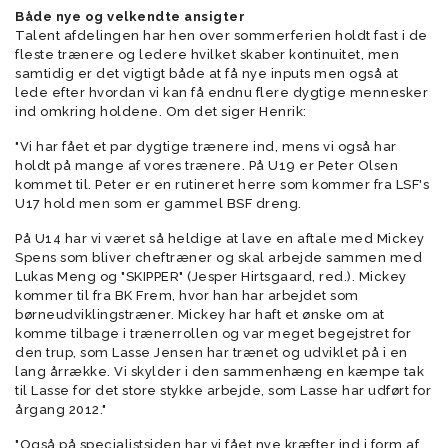
Både nye og velkendte ansigter
Talent afdelingen har hen over sommerferien holdt fast i de
fleste trænere og ledere hvilket skaber kontinuitet, men
samtidig er det vigtigt både at få nye inputs men også at
lede efter hvordan vi kan få endnu flere dygtige mennesker
ind omkring holdene. Om det siger Henrik:
"Vi har fået et par dygtige trænere ind, mens vi også har
holdt på mange af vores trænere. På U19 er Peter Olsen
kommet til. Peter er en rutineret herre som kommer fra LSF's
U17 hold men som er gammel BSF dreng.
På U14 har vi været så heldige at lave en aftale med Mickey
Spens som bliver cheftræner og skal arbejde sammen med
Lukas Meng og "SKIPPER" (Jesper Hirtsgaard, red.). Mickey
kommer til fra BK Frem, hvor han har arbejdet som
børneudviklingstræner. Mickey har haft et ønske om at
komme tilbage i trænerrollen og var meget begejstret for
den trup, som Lasse Jensen har trænet og udviklet på i en
lang årrække. Vi skylder i den sammenhæng en kæmpe tak
til Lasse for det store stykke arbejde, som Lasse har udført for
årgang 2012."
"Også på specialistsiden har vi fået nye kræfter ind i form af