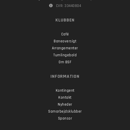
CVR: 33440804
KLUBBEN
Café
Baneoversigt
Arrangementer
Tumlingebold
Om BSF
INFORMATION
Kontingent
Kontakt
Nyheder
Samarbejdsklubber
Sponsor