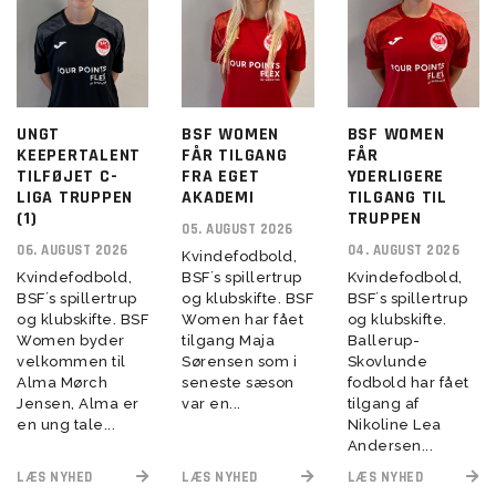
UNGT
BSF WOMEN
BSF WOMEN
KEEPERTALENT
FÅR TILGANG
FÅR
TILFØJET C-
FRA EGET
YDERLIGERE
LIGA TRUPPEN
AKADEMI
TILGANG TIL
(1)
TRUPPEN
05. AUGUST 2026
06. AUGUST 2026
04. AUGUST 2026
Kvindefodbold,
Kvindefodbold,
BSF´s spillertrup
Kvindefodbold,
BSF´s spillertrup
og klubskifte. BSF
BSF´s spillertrup
og klubskifte. BSF
Women har fået
og klubskifte.
Women byder
tilgang Maja
Ballerup-
velkommen til
Sørensen som i
Skovlunde
Alma Mørch
seneste sæson
fodbold har fået
Jensen, Alma er
var en...
tilgang af
en ung tale...
Nikoline Lea
Andersen...
LÆS NYHED
LÆS NYHED
LÆS NYHED