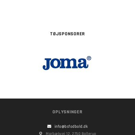
TØJSPONSORER
OPLYSNINGER
info@bsfodbold.dk
Marbækvej 12, 2750 Ballerup