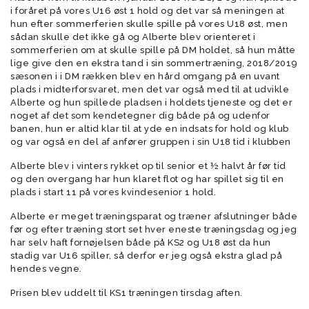
i foråret på vores U16 øst 1 hold og det var så meningen at
hun efter sommerferien skulle spille på vores U18 øst, men
sådan skulle det ikke gå og Alberte blev orienteret i
sommerferien om at skulle spille på DM holdet, så hun måtte
lige give den en ekstra tand i sin sommertræning, 2018/2019
sæsonen i i DM rækken blev en hård omgang på en uvant
plads i midterforsvaret, men det var også med til at udvikle
Alberte og hun spillede pladsen i holdets tjeneste og det er
noget af det som kendetegner dig både på og udenfor
banen, hun er altid klar til at yde en indsats for hold og klub
og var også en del af anfører gruppen i sin U18 tid i klubben
Alberte blev i vinters rykket op til senior et ½ halvt år før tid
og den overgang har hun klaret flot og har spillet sig til en
plads i start 11 på vores kvindesenior 1 hold.
Alberte er meget træningsparat og træner afslutninger både
før og efter træning stort set hver eneste træningsdag og jeg
har selv haft fornøjelsen både på KS2 og U18 øst da hun
stadig var U16 spiller, så derfor er jeg også ekstra glad på
hendes vegne.
Prisen blev uddelt til KS1 træningen tirsdag aften.