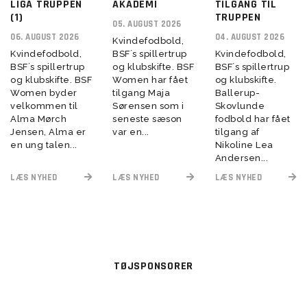
LIGA TRUPPEN
AKADEMI
TILGANG TIL
(1)
TRUPPEN
05. AUGUST 2026
06. AUGUST 2026
04. AUGUST 2026
Kvindefodbold,
Kvindefodbold,
BSF´s spillertrup
Kvindefodbold,
BSF´s spillertrup
og klubskifte. BSF
BSF´s spillertrup
og klubskifte. BSF
Women har fået
og klubskifte.
Women byder
tilgang Maja
Ballerup-
velkommen til
Sørensen som i
Skovlunde
Alma Mørch
seneste sæson
fodbold har fået
Jensen, Alma er
var en...
tilgang af
en ung talen...
Nikoline Lea
Andersen...
LÆS NYHED
LÆS NYHED
LÆS NYHED
TØJSPONSORER