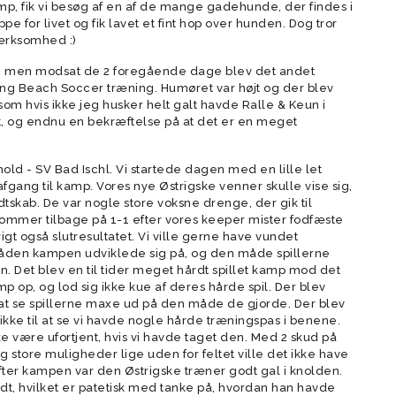
mp, fik vi besøg af en af de mange gadehunde, der findes i
e for livet og fik lavet et fint hop over hunden. Dog tror
mærksomhed :)
 men modsat de 2 foregående dage blev det andet
ng Beach Soccer træning. Humøret var højt og der blev
, som hvis ikke jeg husker helt galt havde Ralle & Keun i
, og endnu en bekræftelse på at det er en meget
ld - SV Bad Ischl. Vi startede dagen med en lille let
 afgang til kamp. Vores nye Østrigske venner skulle vise sig,
ab. De var nogle store voksne drenge, der gik til
kommer tilbage på 1-1 efter vores keeper mister fodfæste
igt også slutresultatet. Vi ville gerne have vundet
måden kampen udviklede sig på, og den måde spillerne
n. Det blev en til tider meget hårdt spillet kamp mod det
p op, og lod sig ikke kue af deres hårde spil. Der blev
e at se spillerne maxe ud på den måde de gjorde. Der blev
kke til at se vi havde nogle hårde træningspas i benene.
ke være ufortjent, hvis vi havde taget den. Med 2 skud på
g store muligheder lige uden for feltet ville det ikke have
 Efter kampen var den Østrigske træner godt gal i knolden.
årdt, hvilket er patetisk med tanke på, hvordan han havde