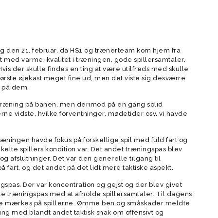
forældre
der
Vision
Rekruttering og scouting
g den 21. februar, da HS1 og trænerteam kom hjem fra
Værdier
t med varme, kvalitet i træningen, gode spillersamtaler,
Forventninger
is der skulle findes en ting at være utilfreds med skulle
ørste øjekast meget fine ud, men det viste sig desværre
Elitetillæg
et på dem.
Talent setup
 træning på banen, men derimod på en gang solid
Videopolitik
rne vidste, hvilke forventninger, mødetider osv. vi havde
ningen havde fokus på forskellige spil med fuld fart og
nkelte spillers kondition var. Det andet træningspas blev
 og afslutninger. Det var den generelle tilgang til
 fart, og det andet på det lidt mere taktiske aspekt.
ngspas. Der var koncentration og gejst og der blev givet
te træningspas med at afholde spillersamtaler. Til dagens
ne mærkes på spillerne. Ømme ben og småskader meldte
ning med blandt andet taktisk snak om offensivt og