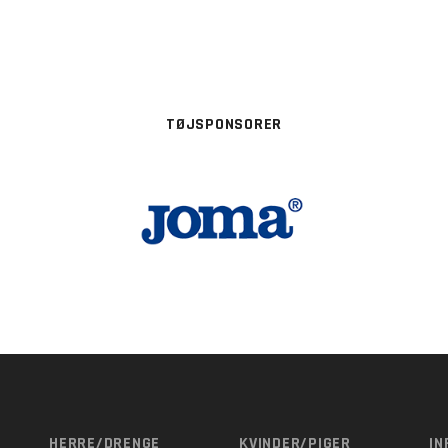
TØJSPONSORER
HERRE/DRENGE
KVINDER/PIGER
IN