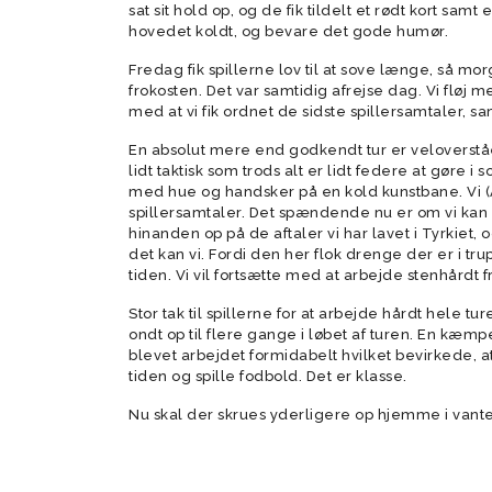
sat sit hold op, og de fik tildelt et rødt kort samt
hovedet koldt, og bevare det gode humør.
Fredag fik spillerne lov til at sove længe, så m
frokosten. Det var samtidig afrejse dag. Vi flø
med at vi fik ordnet de sidste spillersamtaler, sa
En absolut mere end godkendt tur er veloverståe
lidt taktisk som trods alt er lidt federe at gøre 
med hue og handsker på en kold kunstbane. Vi (A
spillersamtaler. Det spændende nu er om vi kan 
hinanden op på de aftaler vi har lavet i Tyrkiet, 
det kan vi. Fordi den her flok drenge der er i tru
tiden. Vi vil fortsætte med at arbejde stenhårdt
Stor tak til spillerne for at arbejde hårdt hele tu
ondt op til flere gange i løbet af turen. En kæmp
blevet arbejdet formidabelt hvilket bevirkede, at
tiden og spille fodbold. Det er klasse.
Nu skal der skrues yderligere op hjemme i vante o