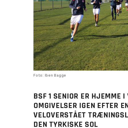
Kampe
Veteran 8 mands (+50)
Prøvetræning Kvindesenior
U14 Drenge 
U11/U12 Pige
BSF nyheds
Veteran 11 mands (+55)
U14 Drenge 
Veteran 8 mands (+55)
Super Veteran (+60)
U10 Drenge (17)
Tumlingebold
U9 Drenge (
Træningsti
Foto: Iben Bagge
BSF 1 SENIOR ER HJEMME I
OMGIVELSER IGEN EFTER E
VELOVERSTÅET TRÆNINGS
DEN TYRKISKE SOL