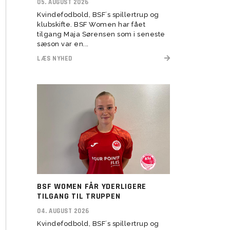
05. AUGUST 2026
Kvindefodbold, BSF´s spillertrup og
Transitionstræning
klubskifte. BSF Women har fået
tilgang Maja Sørensen som i seneste
sæson var en...
LÆS NYHED
BSF WOMEN FÅR YDERLIGERE
TILGANG TIL TRUPPEN
04. AUGUST 2026
Kvindefodbold, BSF´s spillertrup og