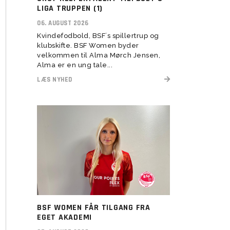
herresenior
LIGA TRUPPEN (1)
 2022
U11 Drenge (16)
U5-U6 Piger (21-22)
Assistenttrænere søges til
06. AUGUST 2026
 2023
BSF Talent (U13-U17)
Kvindefodbold, BSF´s spillertrup og
klubskifte. BSF Women byder
velkommen til Alma Mørch Jensen,
Alma er en ung tale...
LÆS NYHED
U6 Drenge (21)
Vision
Rekruttering
Forventninger
Værdier
Elitetillæg
BSF WOMEN FÅR TILGANG FRA
Pige Talent og uddannelse
EGET AKADEMI
Pige Talent setup