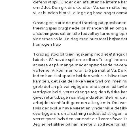
defensivt spil. Under den afsluttende interne ka
området. Den gik direkte efter Vu, som måtte hopp
vi, at hunden blot ville lege og have noget op
Onsdagen startede med træning på græsbanen,
træningspas brugt nede på stranden til en omga
afslutningsvis sat en lille fodvolley turnering op
vindernes rolle. En dag med humøret i højsædet
homogen trup.
Torsdag stod på træningskamp mod et Østrigsk ho
løbetur. Så havde spillerne ellers "fri leg" inden
at være et på mange måder spændende bekendtsk
vaflerne. Vi kommer foran 1-0 på mål af Vu. De 
inden han skal sparke bolden væk. 1-1 bliver iøvr
kampen, det skal der ikke være tvivl om, men 
greb det an på, var vigtigere end sejren på tavle
Østrigske hold. Vores drenge tog den fysiske kam
givet retur tilbage i samtlige dueller. Befriend
arbejdet stenhårdt gennem alle 90 min. Det var i
Hvis der skulle have været en vinder ville det ik
overliggeren, en afslutning reddet på stregen, o
været tyveri hvis den var endt 2-1 i vores favør.
Jeg er ret sikker på han mente vi spillede for h