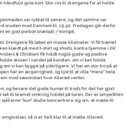
 en håndfuld gule kort. Stor ros til drengene for at holde
orgenmaden var rykket til senere, og det samme var
j med snuden mod Danmark kl. 19.50. Fredagen gik derfor
mt en god portion brætspil / kortspil.
t. Drengene fik løbet en masse kilometer. Vi fik trænet
i solen klædt på med t-shirt og shorts, kontra hjemme i DK
nders & Christian) fik holdt nogle gode og positive
holde skruen i vandet på kunsten, om vi kan holde
og om vi kan bygge på yderligere. Vi har en stor tro på at
ppen har en ærgerrighed, og lyst til at ville "mere" hele
 frem mod sæsonstart hvor Allerød venter.
ren, og bevare det gode humør til trods for det har gjort
e tak til teamet omkring holdet på turen. Der er simpelthen
 spillerne "kun" skulle koncentrere sig om, at møde til
mgivelser, så vi er helt klar til at møde Allerød.