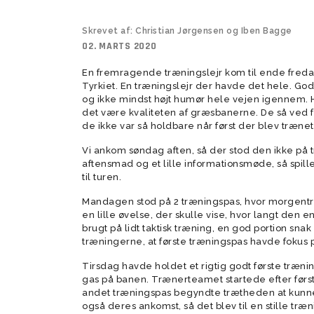
Tumlingebold
Træningsti
Skrevet af: Christian Jørgensen og Iben Bagge
02. MARTS 2020
En fremragende træningslejr kom til ende freda
Tyrkiet. En træningslejr der havde det hele. God
og ikke mindst højt humør hele vejen igennem. Hv
det være kvaliteten af græsbanerne. De så ved f
de ikke var så holdbare når først der blev træn
Vi ankom søndag aften, så der stod den ikke på
aftensmad og et lille informationsmøde, så spille
til turen.
Mandagen stod på 2 træningspas, hvor morgentræ
en lille øvelse, der skulle vise, hvor langt den e
brugt på lidt taktisk træning, en god portion snak
træningerne, at første træningspas havde fokus på
Tirsdag havde holdet et rigtig godt første træni
gas på banen. Trænerteamet startede efter førs
andet træningspas begyndte trætheden at kun
også deres ankomst, så det blev til en stille træ