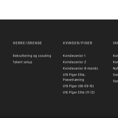
HERRE/DRENGE
KVINDER/PIGER
IN
Rekruttering og scouting
Kvindesenior 1
Ko
Talent setup
Kvindesenior 2
Ko
Kvindesenior 8-mands
Ny
U19 Piger Elite,
Sa
Prøvetræning
Sp
U19 Piger (08-09-10)
U16 Piger Elite (11-12)