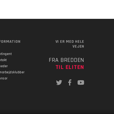
FORMATION
VI ER MED HELE
VEJEN
ntingent
FRA BREDDEN
ntakt
TIL ELITEN
heder
marbejdsklubber
onsor