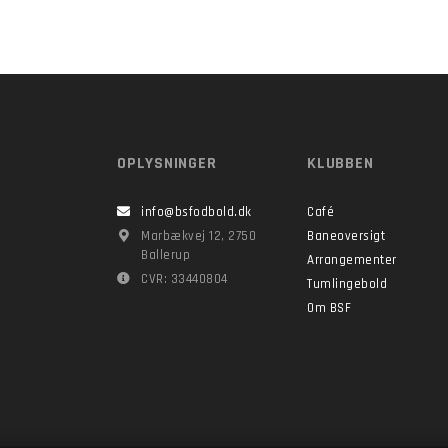
OPLYSNINGER
KLUBBEN
info@bsfodbold.dk
Café
Marbækvej 12, 2750
Baneoversigt
Ballerup
Arrangementer
CVR: 33440804
Tumlingebold
Om BSF