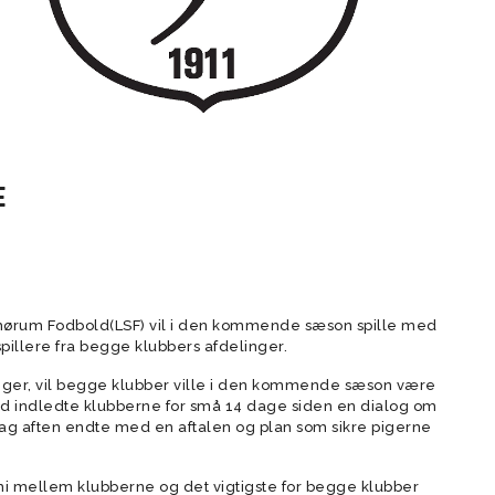
Dommere
Store Bededags Cup
Talent (13)
r (15-16)
U13 Drenge Talent (14)
U9/U10 Piger (17-18)
U12 Drenge (15)
U7/U8 Piger (19/20)
breve
Værktøjer til
Store Bededags Cup
Bredde (13)
U13 Drenge Bredde
trænere/ledere
Referater fra
bestyrelsesmøder
Åbningstider i BSF
E
Støttepulje i BSF
Gamechanger
18)
der
U8 Drenge (19)
U7 Drenge (20)
Kvindeudvalg
Velkommen
ørum Fodbold(LSF) vil i den kommende sæson spille med
Strategi
pillere fra begge klubbers afdelinger.
Hall Of Fame
iger, vil begge klubber ville i den kommende sæson være
rund indledte klubberne for små 14 dage siden en dialog om
Adfærdskodeks for
ag aften endte med en aftalen og plan som sikre pigerne
tilskueradfærd
Adfærdskodeks for
i mellem klubberne og det vigtigste for begge klubber