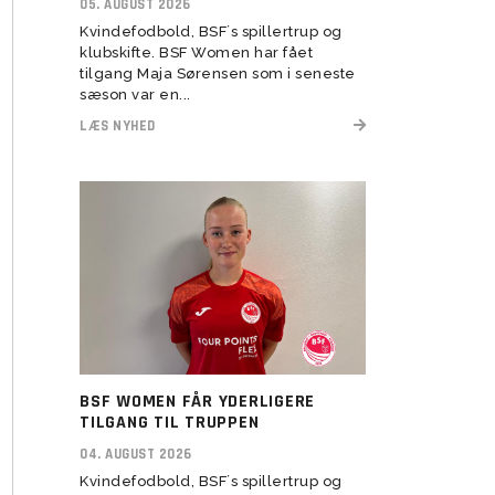
05. AUGUST 2026
Kvindefodbold, BSF´s spillertrup og
Transitionstræning
klubskifte. BSF Women har fået
tilgang Maja Sørensen som i seneste
sæson var en...
LÆS NYHED
BSF WOMEN FÅR YDERLIGERE
TILGANG TIL TRUPPEN
04. AUGUST 2026
Kvindefodbold, BSF´s spillertrup og