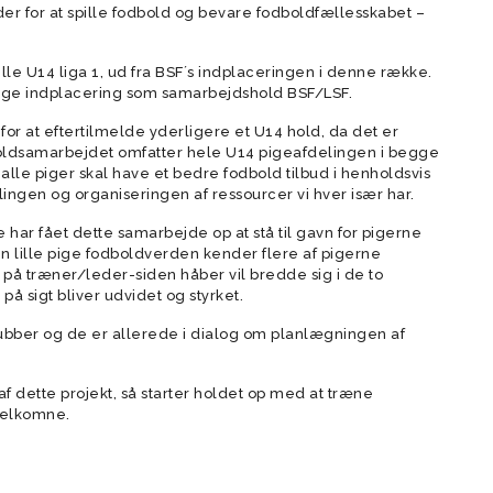
forældre
r for at spille fodbold og bevare fodboldfællesskabet –
der
Vision
e U14 liga 1, ud fra BSF´s indplaceringen i denne række.
Rekruttering og scouting
søge indplacering som samarbejdshold BSF/LSF.
Værdier
for at eftertilmelde yderligere et U14 hold, da det er
Forventninger
. Holdsamarbejdet omfatter hele U14 pigeafdelingen i begge
alle piger skal have et bedre fodbold tilbud i henholdsvis
Elitetillæg
ingen og organiseringen af ressourcer vi hver især har.
Talent setup
e har fået dette samarbejde op at stå til gavn for pigerne
Videopolitik
 lille pige fodboldverden kender flere af pigerne
 på træner/leder-siden håber vil bredde sig i de to
å sigt bliver udvidet og styrket.
ubber og de er allerede i dialog om planlægningen af
af dette projekt, så starter holdet op med at træne
velkomne.