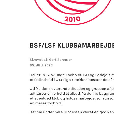
Kampe
Veteran 8 mands (+50)
Prøvetræning Kvindesenior
U14 Drenge 
U11/U12 Pige
BSF nyheds
Veteran 11 mands (+55)
U14 Drenge 
Veteran 8 mands (+55)
Super Veteran (+60)
BSF/LSF KLUBSAMARBEJD
Skrevet af: Gert Sørensen
05. JULI 2020
U10 Drenge (17)
Tumlingebold
U9 Drenge (
Træningsti
Ballerup-Skovlunde Fodbold(BSF) og Ledøje-Sm
et fælleshold i U14 Liga 1 rækken bestående af s
Ud fra den nuværende situation og gruppen af p
lidt sårbare i forhold til afbud. På denne bagg
et eventuelt klub og holdsamarbejde, som torsd
en masse fodbold.
Det har under hele processen været en god kem