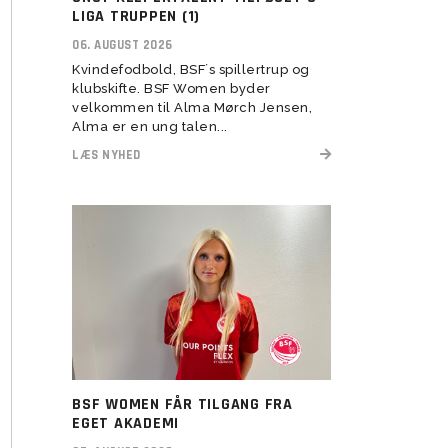
herresenior
LIGA TRUPPEN (1)
 2022
U11 Drenge (16)
U5-U6 Piger (21-22)
Assistenttrænere søges til
06. AUGUST 2026
 2023
BSF Talent (U13-U17)
Kvindefodbold, BSF´s spillertrup og
klubskifte. BSF Women byder
velkommen til Alma Mørch Jensen,
Alma er en ung talen...
LÆS NYHED
U6 Drenge (21)
Vision
Rekruttering
Forventninger
Værdier
Elitetillæg
BSF WOMEN FÅR TILGANG FRA
Pige Talent og uddannelse
EGET AKADEMI
Pige Talent setup