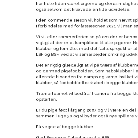
har hele tiden været pigerne og deres mulighede
også selvom det krævede en lille udvidelse.
Tumlingebold
Træningsti
I den kommende sæson vil holdet som nævnt spill
I forbindelse med forårssæsonen 2021 vil man 
Vi vil efter sommerferien se på om der er behov 
vigtigt at der er et kamptilbud til alle pigerne
klubber og formålet med det fællesprojekt er at 
LSF og BSF, ved at vi samarbejder omkring udvikl
Det er rigtig glædeligt at vi på tværs af klubbern
og dermed pigefodbolden. Som naboklubber i en
allerede hinanden fra camps og kamp, hvilket vi
klubber, så fodboldfællesskabet i begge klubber p
Trænerteamet vil bestå af trænere fra begge kl
opstarten.
Er du pige født i årgang 2007 og vil være en del 
sammen i uge 30 og vi byder også nye spillere 
På vegne af begge klubber
Gert Sørensen Talentansvarlig BSF