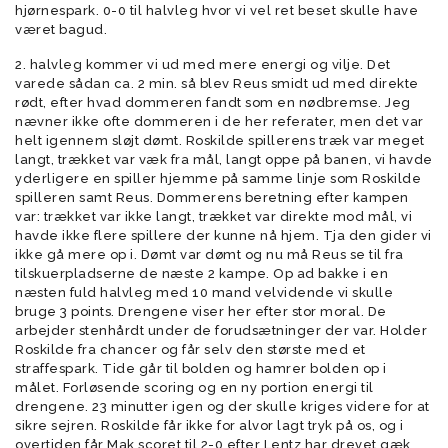
hjørnespark. 0-0 til halvleg hvor vi vel ret beset skulle have
været bagud.
2. halvleg kommer vi ud med mere energi og vilje. Det
varede sådan ca. 2 min. så blev Reus smidt ud med direkte
rødt, efter hvad dommeren fandt som en nødbremse. Jeg
nævner ikke ofte dommeren i de her referater, men det var
helt igennem sløjt dømt. Roskilde spillerens træk var meget
langt, trækket var væk fra mål, langt oppe på banen, vi havde
yderligere en spiller hjemme på samme linje som Roskilde
spilleren samt Reus. Dommerens beretning efter kampen
var: trækket var ikke langt, trækket var direkte mod mål, vi
havde ikke flere spillere der kunne nå hjem. Tja den gider vi
ikke gå mere op i. Dømt var dømt og nu må Reus se til fra
tilskuerpladserne de næste 2 kampe. Op ad bakke i en
næsten fuld halvleg med 10 mand velvidende vi skulle
bruge 3 points. Drengene viser her efter stor moral. De
arbejder stenhårdt under de forudsætninger der var. Holder
Roskilde fra chancer og får selv den største med et
straffespark. Tide går til bolden og hamrer bolden op i
målet. Forløsende scoring og en ny portion energi til
drengene. 23 minutter igen og der skulle kriges videre for at
sikre sejren. Roskilde får ikke for alvor lagt tryk på os, og i
overtiden får Mak scoret til 2-0 efter Lentz har drevet gæk