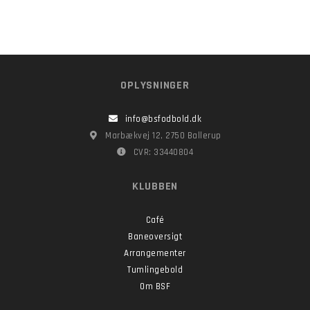
OPLYSNINGER
info@bsfodbold.dk
Marbækvej 12, 2750 Ballerup
CVR: 33440804
KLUBBEN
Café
Baneoversigt
Arrangementer
Tumlingebold
Om BSF