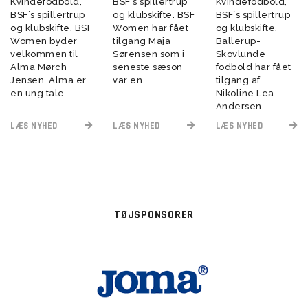
Kvindefodbold,
BSF´s spillertrup
Kvindefodbold,
BSF´s spillertrup
og klubskifte. BSF
BSF´s spillertrup
og klubskifte. BSF
Women har fået
og klubskifte.
Women byder
tilgang Maja
Ballerup-
velkommen til
Sørensen som i
Skovlunde
Alma Mørch
seneste sæson
fodbold har fået
Jensen, Alma er
var en...
tilgang af
en ung tale...
Nikoline Lea
Andersen...
LÆS NYHED
LÆS NYHED
LÆS NYHED
TØJSPONSORER