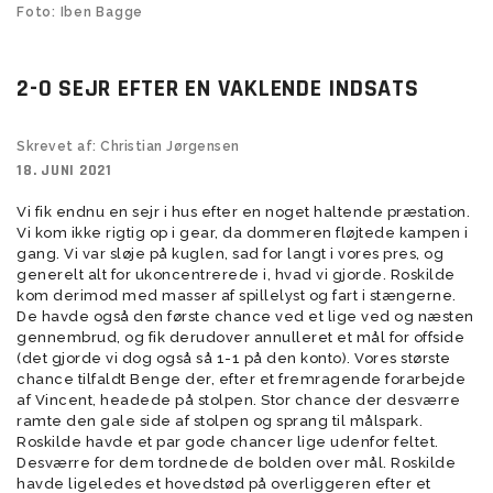
Foto: Iben Bagge
2-0 SEJR EFTER EN VAKLENDE INDSATS
Skrevet af: Christian Jørgensen
18. JUNI 2021
Vi fik endnu en sejr i hus efter en noget haltende præstation.
Vi kom ikke rigtig op i gear, da dommeren fløjtede kampen i
gang. Vi var sløje på kuglen, sad for langt i vores pres, og
generelt alt for ukoncentrerede i, hvad vi gjorde. Roskilde
kom derimod med masser af spillelyst og fart i stængerne.
De havde også den første chance ved et lige ved og næsten
gennembrud, og fik derudover annulleret et mål for offside
(det gjorde vi dog også så 1-1 på den konto). Vores største
chance tilfaldt Benge der, efter et fremragende forarbejde
af Vincent, headede på stolpen. Stor chance der desværre
ramte den gale side af stolpen og sprang til målspark.
Roskilde havde et par gode chancer lige udenfor feltet.
Desværre for dem tordnede de bolden over mål. Roskilde
havde ligeledes et hovedstød på overliggeren efter et