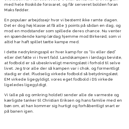
med hele Roskilde forsvaret, og får serveret bolden foran
Maks fødder.
En populær arbejdssejr hvor vi bestemt ikke ramte dagen.
Det er dog høj klasse at få alle 3 points på sådan en dag, og
mod en modstander som spillede deres chance. Nu venter
en spændende kamp lørdag hjemme mod Birkerød, som vi
altid har haft spillet tætte kampe med.
I dette nedrykningsspil er hver kamp for os “liv eller død”
eller det følte vi i hvert fald. Landskampen i lørdags beviste,
at fodbold er så ubeskriveligt meningsløst i forhold til selve
livet. Jeg tror alle der så kampen var i chok, og formentligt
stadig er det. Pludselig virkede fodbold så betydningsløst.
EM virkede ligegyldigt, vores eget fodbold i DS virkede
ligeledes ligegyldigt.
Vi (alle på og omkring holdet) sender alle de varmeste og
kærligste tanker til Christian Eriksen og hans familie med en
bøn om, at han kommer sig hurtigt og forhåbentligt snart er
på banen igen.