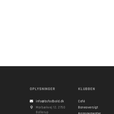
OPLYSNINGER
KLUBBEN
info@bsfodbold.dk
Café
Marbækvej 12, 2750
Baneoversigt
Ballerup
Arrangementer