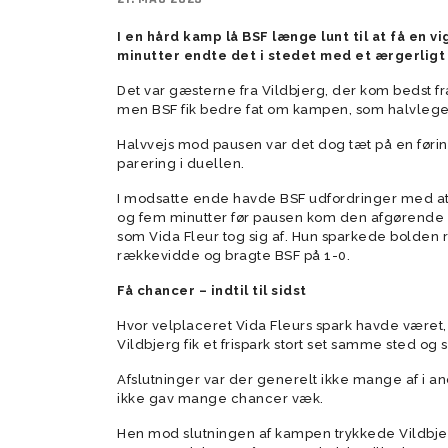
I en hård kamp lå BSF længe lunt til at få en vi
Tumlingebold
Træningsti
minutter endte det i stedet med et ærgerligt
Det var gæsterne fra Vildbjerg, der kom bedst fra s
men BSF fik bedre fat om kampen, som halvlege
Halvvejs mod pausen var det dog tæt på en føri
parering i duellen.
I modsatte ende havde BSF udfordringer med at 
og fem minutter før pausen kom den afgørende mul
som Vida Fleur tog sig af. Hun sparkede bolden
rækkevidde og bragte BSF på 1-0.
Få chancer – indtil til sidst
Hvor velplaceret Vida Fleurs spark havde været, k
Vildbjerg fik et frispark stort set samme sted og 
Afslutninger var der generelt ikke mange af i 
ikke gav mange chancer væk.
Hen mod slutningen af kampen trykkede Vildbjerg