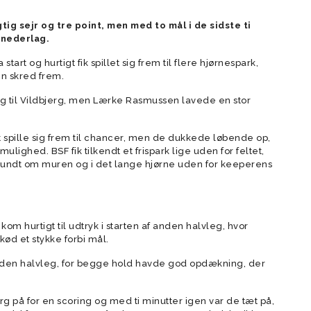
forældre
gtig sejr og tre point, men med to mål i de sidste ti
der
Vision
 nederlag.
Rekruttering og scouting
tart og hurtigt fik spillet sig frem til flere hjørnespark,
Værdier
n skred frem.
Forventninger
ng til Vildbjerg, men Lærke Rasmussen lavede en stor
Elitetillæg
Talent setup
spille sig frem til chancer, men de dukkede løbende op,
ighed. BSF fik tilkendt et frispark lige uden for feltet,
Videopolitik
 rundt om muren og i det lange hjørne uden for keeperens
om hurtigt til udtryk i starten af anden halvleg, hvor
skød et stykke forbi mål.
anden halvleg, for begge hold havde god opdækning, der
 på for en scoring og med ti minutter igen var de tæt på,