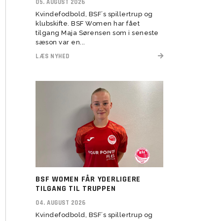
05. AUGUST 2026
Kvindefodbold, BSF´s spillertrup og
Transitionstræning
klubskifte. BSF Women har fået
tilgang Maja Sørensen som i seneste
sæson var en...
LÆS NYHED
BSF WOMEN FÅR YDERLIGERE
TILGANG TIL TRUPPEN
04. AUGUST 2026
Kvindefodbold, BSF´s spillertrup og