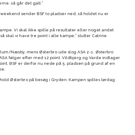
erne, så går det galt.”
 weekend sender BSF to pladser ned, så holdet nu er
kampe. Vi skal ikke spille på resultater eller noget andet
 så skal vi have tre point i alle kampe,” slutter Catrine
alum/Næsby, mens Østerbro ude slog ASA 2-1. Østerbro
ASA følger efter med 12 point. Vildbjerg og Varde indtager
int. BSF er derfor nu nede på 5. pladsen på grund af en
pe.
d Østerbro på besøg i Gryden. Kampen spilles lørdag