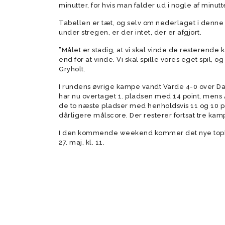
minutter, for hvis man falder ud i nogle af minutt
Tabellen er tæt, og selv om nederlaget i denne
under stregen, er der intet, der er afgjort.
”Målet er stadig, at vi skal vinde de resterende 
end for at vinde. Vi skal spille vores eget spil, og
Gryholt.
I rundens øvrige kampe vandt Varde 4-0 over D
har nu overtaget 1. pladsen med 14 point, mens 
de to næste pladser med henholdsvis 11 og 10 po
dårligere målscore. Der resterer fortsat tre kam
I den kommende weekend kommer det nye tophol
27. maj, kl. 11.