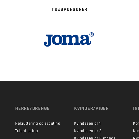
TØJSPONSORER
HERRE/DRENGE
KVINDER/PIGER
IN
Rekruttering og scouting
Kvindesenior 1
Ko
Talent setup
Kvindesenior 2
Ko
Kvindesenior 8-mands
Ny