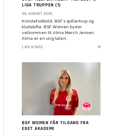
herresenior
LIGA TRUPPEN (1)
 2022
U11 Drenge (16)
U5-U6 Piger (21-22)
Assistenttrænere søges til
06. AUGUST 2026
 2023
BSF Talent (U13-U17)
Kvindefodbold, BSF´s spillertrup og
klubskifte. BSF Women byder
velkommen til Alma Mørch Jensen,
Alma er en ung talen...
LÆS NYHED
U6 Drenge (21)
Vision
Rekruttering
Forventninger
Værdier
Elitetillæg
BSF WOMEN FÅR TILGANG FRA
Pige Talent og uddannelse
EGET AKADEMI
Pige Talent setup