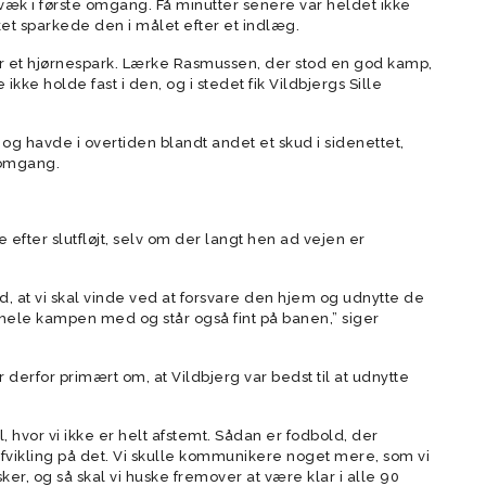
æk i første omgang. Få minutter senere var heldet ikke
t sparkede den i målet efter et indlæg.
er et hjørnespark. Lærke Rasmussen, der stod en god kamp,
e holde fast i den, og i stedet fik Vildbjergs Sille
 og havde i overtiden blandt andet et skud i sidenettet,
e omgang.
 efter slutfløjt, selv om der langt hen ad vejen er
d, at vi skal vinde ved at forsvare den hjem og udnytte de
hele kampen med og står også fint på banen,” siger
derfor primært om, at Vildbjerg var bedst til at udnytte
l, hvor vi ikke er helt afstemt. Sådan er fodbold, der
fvikling på det. Vi skulle kommunikere noget mere, som vi
r, og så skal vi huske fremover at være klar i alle 90