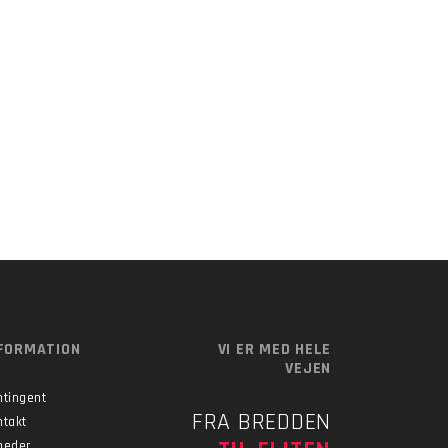
FORMATION
VI ER MED HELE
VEJEN
ntingent
FRA BREDDEN
ntakt
heder