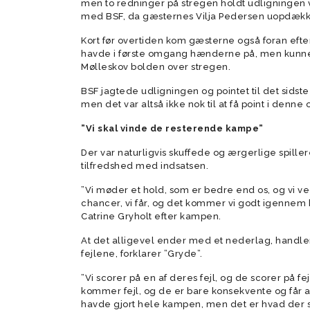
men to redninger på stregen holdt udligningen v
med BSF, da gæsternes Vilja Pedersen uopdække
Kort før overtiden kom gæsterne også foran eft
havde i første omgang hænderne på, men kunne ikk
Mølleskov bolden over stregen.
BSF jagtede udligningen og pointet til det sidste
men det var altså ikke nok til at få point i denn
”Vi skal vinde de resterende kampe”
Der var naturligvis skuffede og ærgerlige spillere
tilfredshed med indsatsen.
”Vi møder et hold, som er bedre end os, og vi ve
chancer, vi får, og det kommer vi godt igennem 
Catrine Gryholt efter kampen.
At det alligevel ender med et nederlag, handler 
fejlene, forklarer ”Gryde”.
”Vi scorer på en af deres fejl, og de scorer på fej
kommer fejl, og de er bare konsekvente og får a
havde gjort hele kampen, men det er hvad der ske