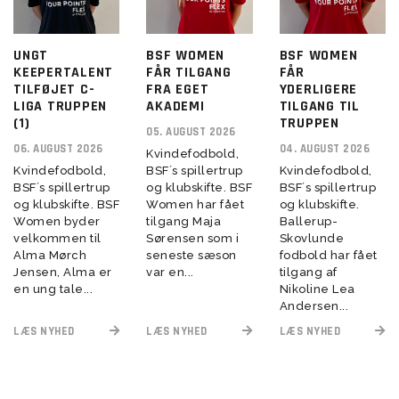
UNGT
BSF WOMEN
BSF WOMEN
KEEPERTALENT
FÅR TILGANG
FÅR
TILFØJET C-
FRA EGET
YDERLIGERE
LIGA TRUPPEN
AKADEMI
TILGANG TIL
(1)
TRUPPEN
05. AUGUST 2026
06. AUGUST 2026
04. AUGUST 2026
Kvindefodbold,
Kvindefodbold,
BSF´s spillertrup
Kvindefodbold,
BSF´s spillertrup
og klubskifte. BSF
BSF´s spillertrup
og klubskifte. BSF
Women har fået
og klubskifte.
Women byder
tilgang Maja
Ballerup-
velkommen til
Sørensen som i
Skovlunde
Alma Mørch
seneste sæson
fodbold har fået
Jensen, Alma er
var en...
tilgang af
en ung tale...
Nikoline Lea
Andersen...
LÆS NYHED
LÆS NYHED
LÆS NYHED