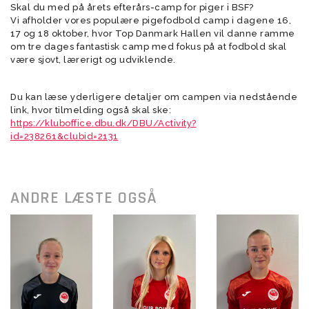
Skal du med på årets efterårs-camp for piger i BSF?
Vi afholder vores populære pigefodbold camp i dagene 16,
17 og 18 oktober, hvor Top Danmark Hallen vil danne ramme
om tre dages fantastisk camp med fokus på at fodbold skal
være sjovt, lærerigt og udviklende.
Du kan læse yderligere detaljer om campen via nedstående
link, hvor tilmelding også skal ske:
https://kluboffice.dbu.dk/DBU/Activity?
id=238261&clubid=2131
ANDRE LÆSTE OGSÅ