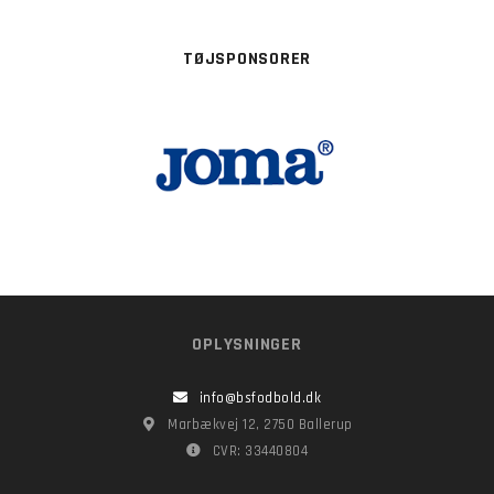
TØJSPONSORER
OPLYSNINGER
info@bsfodbold.dk
Marbækvej 12, 2750 Ballerup
CVR: 33440804