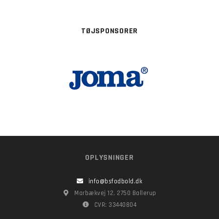
TØJSPONSORER
OPLYSNINGER
info@bsfodbold.dk
Marbækvej 12, 2750 Ballerup
CVR: 33440804