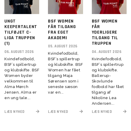
UNGT
BSF WOMEN
BSF WOMEN
KEEPERTALENT
FÅR TILGANG
FÅR
TILFØJET C-
FRA EGET
YDERLIGERE
LIGA TRUPPEN
AKADEMI
TILGANG TIL
(1)
TRUPPEN
05. AUGUST 2026
06. AUGUST 2026
04. AUGUST 2026
Kvindefodbold,
Kvindefodbold,
BSF´s spillertrup
Kvindefodbold,
BSF´s spillertrup
og klubskifte. BSF
BSF´s spillertrup
og klubskifte. BSF
Women har fået
og klubskifte.
Women byder
tilgang Maja
Ballerup-
velkommen til
Sørensen som i
Skovlunde
Alma Mørch
seneste sæson
fodbold har fået
Jensen, Alma er
var en...
tilgang af
en ung tale...
Nikoline Lea
Andersen...
LÆS NYHED
LÆS NYHED
LÆS NYHED