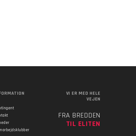
FORMATION
VI ER MED HELE
VEJEN
ntingent
FRA BREDDEN
ntakt
TIL ELITEN
heder
marbejdsklubber