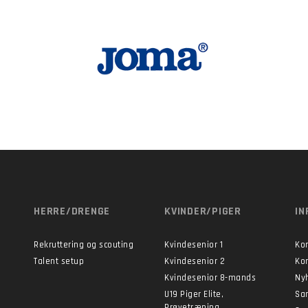
HERRE/DRENGE
KVINDER/PIGER
IN
Rekruttering og scouting
Kvindesenior 1
Ko
Talent setup
Kvindesenior 2
Ko
Kvindesenior 8-mands
Ny
U19 Piger Elite,
Sa
Prøvetræning