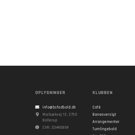
OPLYSNINGER
KLUBBEN
info@bsfodbold.dk
Café
Marbækvej 12, 2750
Baneoversigt
Ballerup
Arrangementer
CVR: 33440804
Tumlingebold