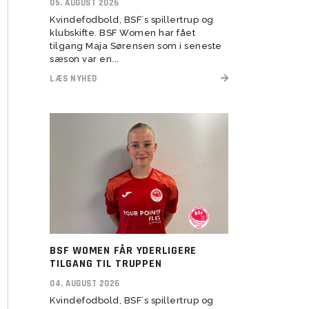
05. AUGUST 2026
Kvindefodbold, BSF´s spillertrup og
Transitionstræning
klubskifte. BSF Women har fået
tilgang Maja Sørensen som i seneste
sæson var en...
LÆS NYHED
BSF WOMEN FÅR YDERLIGERE
TILGANG TIL TRUPPEN
04. AUGUST 2026
Kvindefodbold, BSF´s spillertrup og