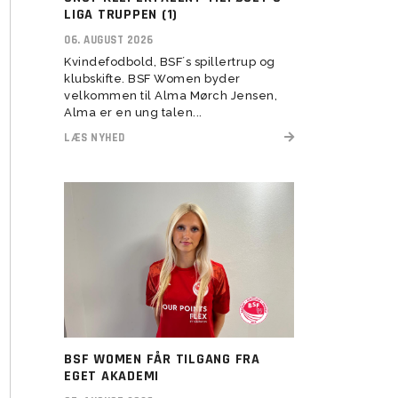
herresenior
LIGA TRUPPEN (1)
 2022
U11 Drenge (16)
U5-U6 Piger (21-22)
Assistenttrænere søges til
06. AUGUST 2026
 2023
BSF Talent (U13-U17)
Kvindefodbold, BSF´s spillertrup og
klubskifte. BSF Women byder
velkommen til Alma Mørch Jensen,
Alma er en ung talen...
LÆS NYHED
U6 Drenge (21)
Vision
Rekruttering
Forventninger
Værdier
Elitetillæg
BSF WOMEN FÅR TILGANG FRA
Pige Talent og uddannelse
EGET AKADEMI
Pige Talent setup