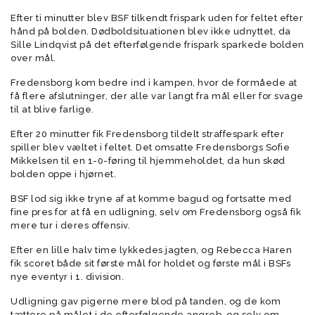
Efter ti minutter blev BSF tilkendt frispark uden for feltet efter
hånd på bolden. Dødboldsituationen blev ikke udnyttet, da
Sille Lindqvist på det efterfølgende frispark sparkede bolden
over mål.
Fredensborg kom bedre ind i kampen, hvor de formåede at
få flere afslutninger, der alle var langt fra mål eller for svage
til at blive farlige.
Efter 20 minutter fik Fredensborg tildelt straffespark efter
spiller blev væltet i feltet. Det omsatte Fredensborgs Sofie
Mikkelsen til en 1-0-føring til hjemmeholdet, da hun skød
bolden oppe i hjørnet.
BSF lod sig ikke tryne af at komme bagud og fortsatte med
fine pres for at få en udligning, selv om Fredensborg også fik
mere tur i deres offensiv.
Efter en lille halv time lykkedes jagten, og Rebecca Haren
fik scoret både sit første mål for holdet og første mål i BSFs
nye eventyr i 1. division.
Udligning gav pigerne mere blod på tanden, og de kom
tættere på målet i de efterfølgende angreb, og selv om