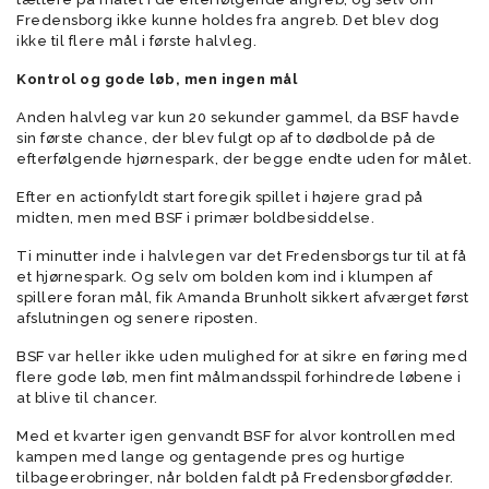
Fredensborg ikke kunne holdes fra angreb. Det blev dog
ikke til flere mål i første halvleg.
Kontrol og gode løb, men ingen mål
Anden halvleg var kun 20 sekunder gammel, da BSF havde
sin første chance, der blev fulgt op af to dødbolde på de
efterfølgende hjørnespark, der begge endte uden for målet.
Efter en actionfyldt start foregik spillet i højere grad på
midten, men med BSF i primær boldbesiddelse.
Ti minutter inde i halvlegen var det Fredensborgs tur til at få
et hjørnespark. Og selv om bolden kom ind i klumpen af
spillere foran mål, fik Amanda Brunholt sikkert afværget først
afslutningen og senere riposten.
BSF var heller ikke uden mulighed for at sikre en føring med
flere gode løb, men fint målmandsspil forhindrede løbene i
at blive til chancer.
Med et kvarter igen genvandt BSF for alvor kontrollen med
kampen med lange og gentagende pres og hurtige
tilbageerobringer, når bolden faldt på Fredensborgfødder.