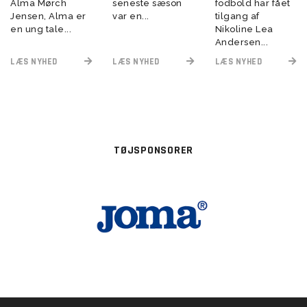
Alma Mørch
seneste sæson
fodbold har fået
Jensen, Alma er
var en...
tilgang af
en ung tale...
Nikoline Lea
Andersen...
LÆS NYHED
LÆS NYHED
LÆS NYHED
TØJSPONSORER