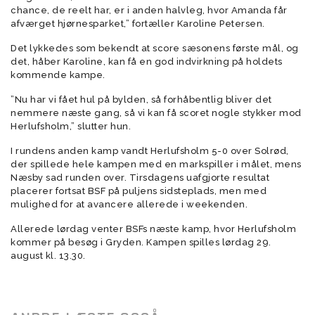
chance, de reelt har, er i anden halvleg, hvor Amanda får
afværget hjørnesparket,” fortæller Karoline Petersen.
Det lykkedes som bekendt at score sæsonens første mål, og
det, håber Karoline, kan få en god indvirkning på holdets
kommende kampe.
”Nu har vi fået hul på bylden, så forhåbentlig bliver det
nemmere næste gang, så vi kan få scoret nogle stykker mod
Herlufsholm,” slutter hun.
I rundens anden kamp vandt Herlufsholm 5-0 over Solrød,
der spillede hele kampen med en markspiller i målet, mens
Næsby sad runden over. Tirsdagens uafgjorte resultat
placerer fortsat BSF på puljens sidsteplads, men med
mulighed for at avancere allerede i weekenden.
Allerede lørdag venter BSFs næste kamp, hvor Herlufsholm
kommer på besøg i Gryden. Kampen spilles lørdag 29.
august kl. 13.30.