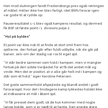
Hen mod slutningen fandt Fredensborgs pres også retningen
af målet. Heller ikke her blev farligt, idet BSFs forsvar igen
var gode til at rydde op.
Pauseresultatet 1-1 blev også kampens resultat, og dermed
fik BSF sit første point i 1. divisions pulje 2.
”Hul på bylden”
Et point var ikke nok til at finde et stort smil frem hos
spillerne, der fortsat går efter fuldt udbytte, når de går på
banen, selv om der stadig var ros til eget spil.
”Vi står bedre sammen som hold i kampen, men vi mangler
fortsat på den sidste tredjedel for at få det andet mål og
vinde. Men det er positivt, at vi alle går helt ind i kampen og
står som ét hold,” siger Karoline Petersen.
Det gode sammenhold afspejlede sig blandt andet i godt
forsvarsspil, hvor det i tirsdagens kamp lykkedes holdet ikke
at indkassere et mål i åbent spil.
”Vi får presset dem godt, så de kun kommer med nogle
lange bolde, som vi er nødt til at hente. Den eneste store