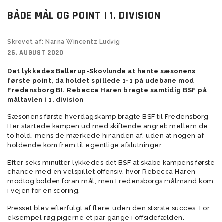
BÅDE MÅL OG POINT I 1. DIVISION
Skrevet af: Nanna Wincentz Ludvig
26. AUGUST 2020
Det lykkedes Ballerup-Skovlunde at hente sæsonens
første point, da holdet spillede 1-1 på udebane mod
Fredensborg BI. Rebecca Haren bragte samtidig BSF på
måltavlen i 1. division
Sæsonens første hverdagskamp bragte BSF til Fredensborg
Her startede kampen ud med skiftende angreb mellem de
to hold, mens de mærkede hinanden af, uden at nogen af
holdende kom frem til egentlige afslutninger.
Efter seks minutter lykkedes det BSF at skabe kampens første
chance med en velspillet offensiv, hvor Rebecca Haren
modtog bolden foran mål, men Fredensborgs målmand kom
i vejen for en scoring.
Presset blev efterfulgt af flere, uden den største succes. For
eksempel røg pigerne et par gange i offsidefælden.