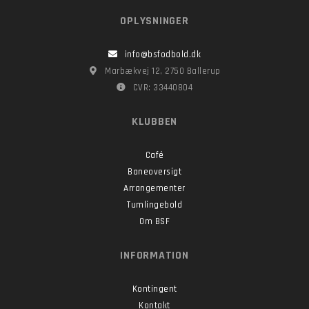
OPLYSNINGER
info@bsfodbold.dk
Marbækvej 12, 2750 Ballerup
CVR: 33440804
KLUBBEN
Café
Baneoversigt
Arrangementer
Tumlingebold
Om BSF
INFORMATION
Kontingent
Kontakt