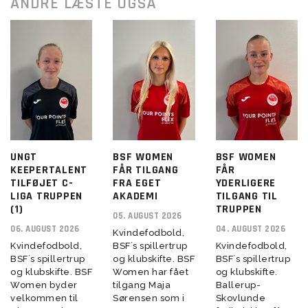
ANDRE LÆSTE OGSÅ
UNGT
BSF WOMEN
BSF WOMEN
KEEPERTALENT
FÅR TILGANG
FÅR
TILFØJET C-
FRA EGET
YDERLIGERE
LIGA TRUPPEN
AKADEMI
TILGANG TIL
(1)
TRUPPEN
05. AUGUST 2026
06. AUGUST 2026
04. AUGUST 2026
Kvindefodbold,
Kvindefodbold,
BSF´s spillertrup
Kvindefodbold,
BSF´s spillertrup
og klubskifte. BSF
BSF´s spillertrup
og klubskifte. BSF
Women har fået
og klubskifte.
Women byder
tilgang Maja
Ballerup-
velkommen til
Sørensen som i
Skovlunde