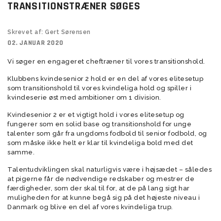
TRANSITIONSTRÆNER SØGES
Skrevet af: Gert Sørensen
02. JANUAR 2020
Vi søger en engageret cheftræner til vores transitionshold.
Klubbens kvindesenior 2 hold er en del af vores elitesetup
som transitionshold til vores kvindeliga hold og spiller i
kvindeserie øst med ambitioner om 1 division.
Kvindesenior 2 er et vigtigt hold i vores elitesetup og
fungerer som en solid base og transitionshold for unge
talenter som går fra ungdoms fodbold til senior fodbold, og
som måske ikke helt er klar til kvindeliga bold med det
samme.
Talentudviklingen skal naturligvis være i højsædet – således
at pigerne får de nødvendige redskaber og mestrer de
færdigheder, som der skal til for, at de på lang sigt har
muligheden for at kunne begå sig på det højeste niveau i
Danmark og blive en del af vores kvindeliga trup.