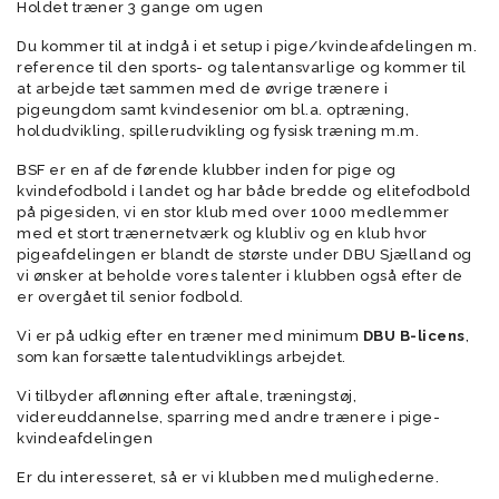
Holdet træner 3 gange om ugen
Du kommer til at indgå i et setup i pige/kvindeafdelingen m.
reference til den sports- og talentansvarlige og kommer til
at arbejde tæt sammen med de øvrige trænere i
pigeungdom samt kvindesenior om bl.a. optræning,
holdudvikling, spillerudvikling og fysisk træning m.m.
BSF er en af de førende klubber inden for pige og
kvindefodbold i landet og har både bredde og elitefodbold
på pigesiden, vi en stor klub med over 1000 medlemmer
med et stort trænernetværk og klubliv og en klub hvor
pigeafdelingen er blandt de største under DBU Sjælland og
vi ønsker at beholde vores talenter i klubben også efter de
er overgået til senior fodbold.
Vi er på udkig efter en træner med minimum
DBU B-licens
,
som kan forsætte talentudviklings arbejdet.
Vi tilbyder aflønning efter aftale, træningstøj,
videreuddannelse, sparring med andre trænere i pige-
kvindeafdelingen
Er du interesseret, så er vi klubben med mulighederne.