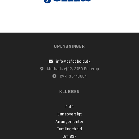
OPLYSNINGER
info@bsfodbold.dk
Marbækvej 12, 2750 Ballerup
CVR: 33440804
KLUBBEN
Café
Baneoversigt
Arrangementer
Tumlingebold
Om BSF