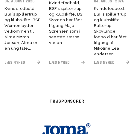
06. AUGUST 2026
04. AUGUST 2026
Kvindefodbold,
Kvindefodbold,
BSF´s spillertrup
Kvindefodbold,
BSF´s spillertrup
og klubskifte. BSF
BSF´s spillertrup
og klubskifte. BSF
Women har fået
og klubskifte.
Women byder
tilgang Maja
Ballerup-
velkommen til
Sørensen som i
Skovlunde
Alma Mørch
seneste sæson
fodbold har fået
Jensen, Alma er
var en...
tilgang af
en ung tale...
Nikoline Lea
Andersen...
LÆS NYHED
LÆS NYHED
LÆS NYHED
TØJSPONSORER