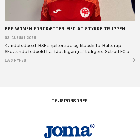
BSF WOMEN FORTSÆTTER MED AT STYRKE TRUPPEN
03. AUGUST 2026
Kvindefodbold, BSF´s spillertrup og klubskifte. Ballerup-
Skovlunde fodbold har fået tilgang af tidligere Solrød FC o...
LÆS NYHED
TØJSPONSORER