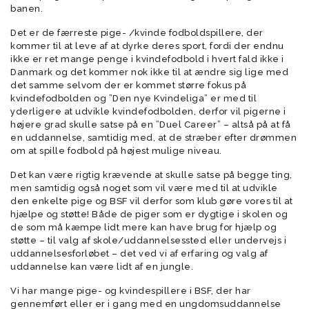
banen.
Det er de færreste pige- /kvinde fodboldspillere, der
kommer til at leve af at dyrke deres sport, fordi der endnu
ikke er ret mange penge i kvindefodbold i hvert fald ikke i
Danmark og det kommer nok ikke til at ændre sig lige med
det samme selvom der er kommet større fokus på
kvindefodbolden og ”Den nye Kvindeliga” er med til
yderligere at udvikle kvindefodbolden, derfor vil pigerne i
højere grad skulle satse på en ”Duel Career” – altså på at få
en uddannelse, samtidig med, at de stræber efter drømmen
om at spille fodbold på højest mulige niveau.
Det kan være rigtig krævende at skulle satse på begge ting,
men samtidig også noget som vil være med til at udvikle
den enkelte pige og BSF vil derfor som klub gøre vores til at
hjælpe og støtte! Både de piger som er dygtige i skolen og
de som må kæmpe lidt mere kan have brug for hjælp og
støtte – til valg af skole/uddannelsessted eller undervejs i
uddannelsesforløbet – det ved vi af erfaring og valg af
uddannelse kan være lidt af en jungle.
Vi har mange pige- og kvindespillere i BSF, der har
gennemført eller er i gang med en ungdomsuddannelse