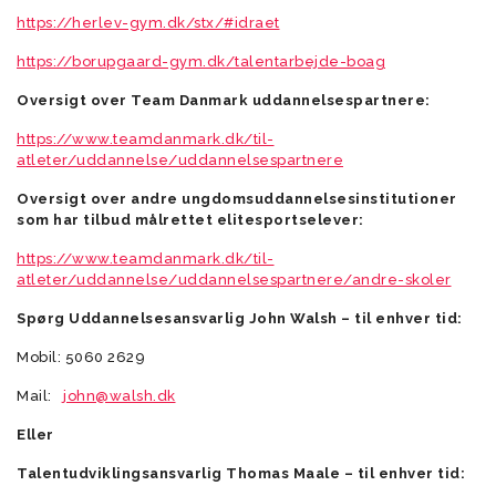
https://herlev-gym.dk/stx/#idraet
https://borupgaard-gym.dk/talentarbejde-boag
Oversigt over Team Danmark uddannelsespartnere:
https://www.teamdanmark.dk/til-
atleter/uddannelse/uddannelsespartnere
Oversigt over andre ungdomsuddannelsesinstitutioner
som har tilbud målrettet elitesportselever:
https://www.teamdanmark.dk/til-
atleter/uddannelse/uddannelsespartnere/andre-skoler
Spørg Uddannelsesansvarlig John Walsh – til enhver tid:
Mobil: 5060 2629
Mail:
john@walsh.dk
Eller
Talentudviklingsansvarlig Thomas Maale – til enhver tid: