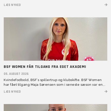
LÆS NYHED
BSF WOMEN FÅR TILGANG FRA EGET AKADEMI
05. AUGUST 2026
Kvindefodbold, BSF´s spillertrup og klubskifte. BSF Women
har fået tilgang Maja Sørensen som i seneste sæson var en...
LÆS NYHED