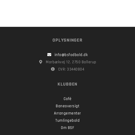
OPLYSNINGER
info@bsfodbold.dk
Marbækvej 12, 2750 Ballerup
CVR: 33440804
KLUBBEN
Café
Baneoversigt
Arrangementer
Tumlingebold
Om BSF