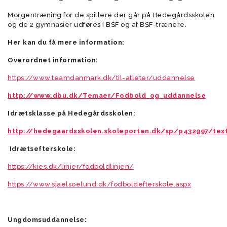
Morgentræning for de spillere der går på Hedegårdsskolen
og de 2 gymnasier udføres i BSF og af BSF-trænere.
Her kan du få mere information:
Overordnet information:
https://www.teamdanmark.dk/til-atleter/uddannelse
http://www.dbu.dk/Temaer/Fodbold_og_uddannelse
Idrætsklasse på Hedegårdsskolen:
http://hedegaardsskolen.skoleporten.dk/sp/p432997/tex
Idrætsefterskole:
https://kies.dk/linjer/fodboldlinjen/
https://www.sjaelsoelund.dk/fodboldefterskole.aspx
Ungdomsuddannelse: