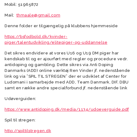
Mobil: 51965872
Mail:
thmaale@gmail.com
Denne folder er tilgængelig på klubbens hjemmeside
https://bsfodbold.dk/kvinder-
piger/talentudvikling/elitepiger-og-uddannelse
Det sikres endvidere at vores U16 og U19 DM piger har
kendskab til og er ajourført med regler og procedure vedr.
antidoping og gambling. Dette sikres via Anti Doping
Danmarks (ADD) online værktøj Ren Vinder jf. nedenstående
link og via ”SPIL TIL STREGEN” der er udviklet af Center for
Ludomani i samarbejde med ADD, Team Danmark, DIF, DBU
samt en række andre specialforbund jf. nedenstående link
Udøverguiden:
https://www.antidoping.dk/media/1134/udoeverguide.pdf
Spil til stregen:
http://spiltilstregen.dk