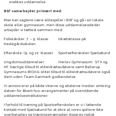
snakkes uddannelse.
BSF samarbejder primært med:
Man kan sagtens være elitespiller i BSF og gå i sin lokale
skole eller gymnasium, men disse uddannelsessteder
arbejder vi tættest sammen med:
Folkeskoler: 7. – 9. klasse: Idrætsklasse på
Hedegårdsskolen
Efterskole: (9. og 10. klasse): Sportsefterskolen Sjælsølund
Ungdomsuddannelser: Herlev Gymnasium: STX og
HF. Særlige tilbud til eliteidrætsudøvere samt Ballerup
Gymnasiums (BOAG-elite) tilbud til eliteidrætsudøvere også
dem uden Team Danmark godkendelse.
Vi annoncerer på både interne og eksterne medier omkring
datoer for åbent hus-arrangementer på ovenstående
uddannelsesinstitutioner.
I forhold til træning på Sportsefterskolen er vi i løbende
kontakt med Sjælsølund for at sikre at vores spillere ikke
overbelastes og træningsmængden doseres rigtigt.