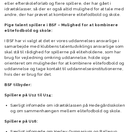
eller efterskoleforløb og flere spillere, der har gået i
idrætsklasser, så der er også altid mulighed for at tale med
andre, der har prøvet at kombinere elitefodbold og skole.
Pige talent spillere i BSF – Mulighed for at kombinere
elitefodbold og skole:
I BSF har vi valgt at det er vores uddannelses ansvarlige i
samarbejde med klubbens talentudviklings ansvarlige som
skal stå til rådighed for spillerne på eliteholdene, som har
brug for vejledning omkring uddannelse, holde sige
orienteret om muligheder for at kombinere elitefodbold og
uddannelse og tage kontakt til uddannelsesinstitutionerne,
hvis der er brug for det.
BSF tilbyder:
Spillere på U12 til U14:
Særligt infomøde om idrætsklassen på Hedegårdsskolen
og om sammenhængen mellem elitefodbold og skole.
Spillere på U16:
Særligt infomøde om Herlev Gymnasium og Ballerup