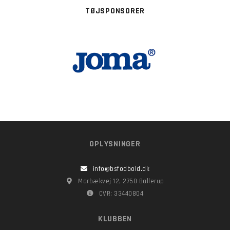
TØJSPONSORER
OPLYSNINGER
info@bsfodbold.dk
Marbækvej 12, 2750 Ballerup
CVR: 33440804
KLUBBEN