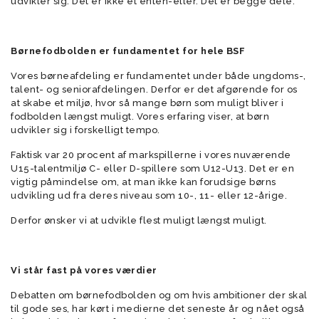
udvikler sig. Det er ikke et enten-eller. Det er begge dele.
Børnefodbolden er fundamentet for hele BSF
Vores børneafdeling er fundamentet under både ungdoms-,
talent- og seniorafdelingen. Derfor er det afgørende for os
at skabe et miljø, hvor så mange børn som muligt bliver i
fodbolden længst muligt. Vores erfaring viser, at børn
udvikler sig i forskelligt tempo.
Faktisk var 20 procent af markspillerne i vores nuværende
U15-talentmiljø C- eller D-spillere som U12-U13. Det er en
vigtig påmindelse om, at man ikke kan forudsige børns
udvikling ud fra deres niveau som 10-, 11- eller 12-årige.
Derfor ønsker vi at udvikle flest muligt længst muligt.
Vi står fast på vores værdier
Debatten om børnefodbolden og om hvis ambitioner der skal
til gode ses, har kørt i medierne det seneste år og nået også