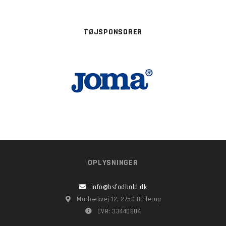
TØJSPONSORER
OPLYSNINGER
info@bsfodbold.dk
Marbækvej 12, 2750 Ballerup
CVR: 33440804