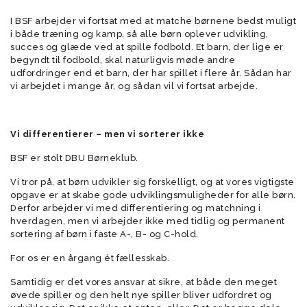
I BSF arbejder vi fortsat med at matche børnene bedst muligt
i både træning og kamp, så alle børn oplever udvikling,
succes og glæde ved at spille fodbold. Et barn, der lige er
begyndt til fodbold, skal naturligvis møde andre
udfordringer end et barn, der har spillet i flere år. Sådan har
vi arbejdet i mange år, og sådan vil vi fortsat arbejde.
Vi differentierer – men vi sorterer ikke
BSF er stolt DBU Børneklub.
Vi tror på, at børn udvikler sig forskelligt, og at vores vigtigste
opgave er at skabe gode udviklingsmuligheder for alle børn.
Derfor arbejder vi med differentiering og matchning i
hverdagen, men vi arbejder ikke med tidlig og permanent
sortering af børn i faste A-, B- og C-hold.
For os er en årgang ét fællesskab.
Samtidig er det vores ansvar at sikre, at både den meget
øvede spiller og den helt nye spiller bliver udfordret og