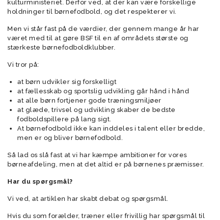
kulturministeriet. Derfor ved, at der kan være forskellige
holdninger til børnefodbold, og det respekterer vi.
Men vi står fast på de værdier, der gennem mange år har
været med til at gøre BSF til en af områdets største og
stærkeste børnefodboldklubber.
Vi tror på:
at børn udvikler sig forskelligt
at fællesskab og sportslig udvikling går hånd i hånd
at alle børn fortjener gode træningsmiljøer
at glæde, trivsel og udvikling skaber de bedste
fodboldspillere på lang sigt.
At børnefodbold ikke kan inddeles i talent eller bredde,
men er og bliver børnefodbold.
Så lad os slå fast at vi har kæmpe ambitioner for vores
børneafdeling, men at det altid er på børnenes præmisser.
Har du spørgsmål?
Vi ved, at artiklen har skabt debat og spørgsmål.
Hvis du som forælder, træner eller frivillig har spørgsmål til