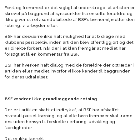
Først og fremmest er det vigtigt at understrege, at artiklen er
skrevet på baggrund af synspunkter fra enkelte forældre og
ikke giver et retvisende billede af BSF's børnemiljø eller den
retning, vi arbejder efter.
BSF har desværre ikke haft mulighed for at bidrage med
klubbens perspektiv, inden artiklen blev offentliggjort og det
er direkte forkert, når der i atiklen fremgår at mediet har
forsøgt at få en kommentar fra BSF.
BSF har hverken haft dialog med de forældre der optræder i
artiklen eller mediet, hvorfor vi ikke kender til baggrunden
for deres udtalelser.
BSF ændrer ikke grundlæggende retning
Der er i artiklen skabt et indtryk af, at BSF har afskaffet
niveautilpasset træning, og at alle børn fremover skal træne
ens uden hensyn til forskelle i erfaring, udvikling og
færdigheder.
Det er ikke korrekt.