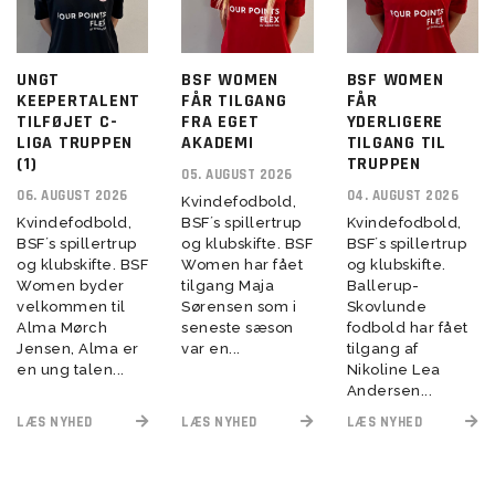
UNGT
BSF WOMEN
BSF WOMEN
KEEPERTALENT
FÅR TILGANG
FÅR
TILFØJET C-
FRA EGET
YDERLIGERE
LIGA TRUPPEN
AKADEMI
TILGANG TIL
(1)
TRUPPEN
05. AUGUST 2026
06. AUGUST 2026
04. AUGUST 2026
Kvindefodbold,
Kvindefodbold,
BSF´s spillertrup
Kvindefodbold,
BSF´s spillertrup
og klubskifte. BSF
BSF´s spillertrup
og klubskifte. BSF
Women har fået
og klubskifte.
Women byder
tilgang Maja
Ballerup-
velkommen til
Sørensen som i
Skovlunde
Alma Mørch
seneste sæson
fodbold har fået
Jensen, Alma er
var en...
tilgang af
en ung talen...
Nikoline Lea
Andersen...
LÆS NYHED
LÆS NYHED
LÆS NYHED