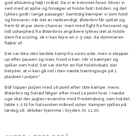
god afslutning højt i målet. Da vi er kommet foran, bliver vi
ved med at spille og forsøger at holde fast i bolden, og det
lykkes godt i lange passager. Samtidig kæmper vi som hold
og forsvarer, når det er nødvendigt. Østerbro får spillet sig
frem til et par store chancer, men med fight fra forsvaret og
lidt uskarphed fra Østerbros angribere lykkes det at holde
dem fra scoring, så vi kan fejre en 2-3-sejr, da dommeren
fløjter af.
Det var ikke den bedste kamp fra vores side, men vi stepper
up efter pausen og viser, hvad vi kan, når vi kæmper og
spiller som hold. Det var derfor en flot holdindsats, der
betyder, at vi kan gå ind i den næste træningsuge på 1.
pladsen i puljen."
BSF topper puljen med 16 point efter otte kampe, mens
Østerbro og Solrød følger efter med 14 point hver. I næste
uge skal der jagtes revanche mod Fredensborg, som holdet
tabte 1-2 til for halvanden måned siden. Kampen spilles på
lørdag 16. oktober hjemme i Gryden, kl. 11.00.