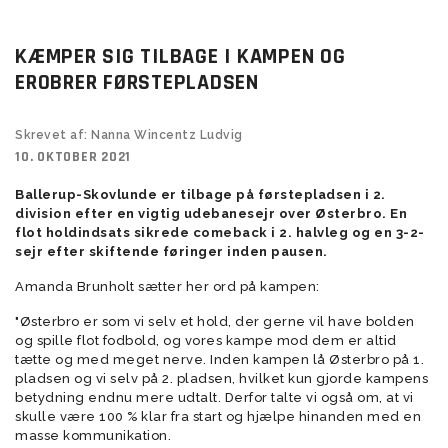
KÆMPER SIG TILBAGE I KAMPEN OG
EROBRER FØRSTEPLADSEN
Skrevet af: Nanna Wincentz Ludvig
10. OKTOBER 2021
Ballerup-Skovlunde er tilbage på førstepladsen i 2.
division efter en vigtig udebanesejr over Østerbro. En
flot holdindsats sikrede comeback i 2. halvleg og en 3-2-
sejr efter skiftende føringer inden pausen.
Amanda Brunholt sætter her ord på kampen:
"Østerbro er som vi selv et hold, der gerne vil have bolden
og spille flot fodbold, og vores kampe mod dem er altid
tætte og med meget nerve. Inden kampen lå Østerbro på 1.
pladsen og vi selv på 2. pladsen, hvilket kun gjorde kampens
betydning endnu mere udtalt. Derfor talte vi også om, at vi
skulle være 100 % klar fra start og hjælpe hinanden med en
masse kommunikation.