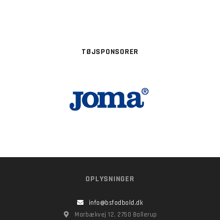
TØJSPONSORER
OPLYSNINGER
info@bsfodbold.dk
Marbækvej 12, 2750 Ballerup