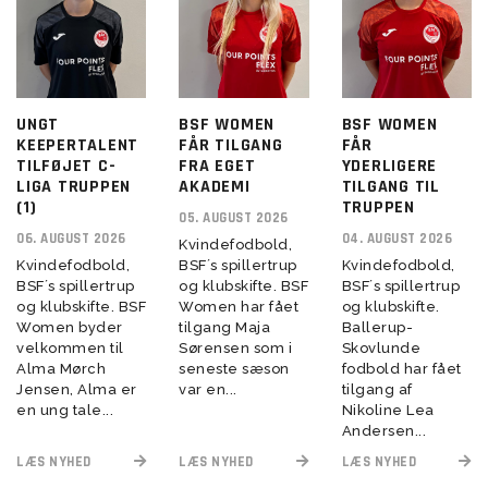
UNGT
BSF WOMEN
BSF WOMEN
KEEPERTALENT
FÅR TILGANG
FÅR
TILFØJET C-
FRA EGET
YDERLIGERE
LIGA TRUPPEN
AKADEMI
TILGANG TIL
(1)
TRUPPEN
05. AUGUST 2026
06. AUGUST 2026
04. AUGUST 2026
Kvindefodbold,
Kvindefodbold,
BSF´s spillertrup
Kvindefodbold,
BSF´s spillertrup
og klubskifte. BSF
BSF´s spillertrup
og klubskifte. BSF
Women har fået
og klubskifte.
Women byder
tilgang Maja
Ballerup-
velkommen til
Sørensen som i
Skovlunde
Alma Mørch
seneste sæson
fodbold har fået
Jensen, Alma er
var en...
tilgang af
en ung tale...
Nikoline Lea
Andersen...
LÆS NYHED
LÆS NYHED
LÆS NYHED