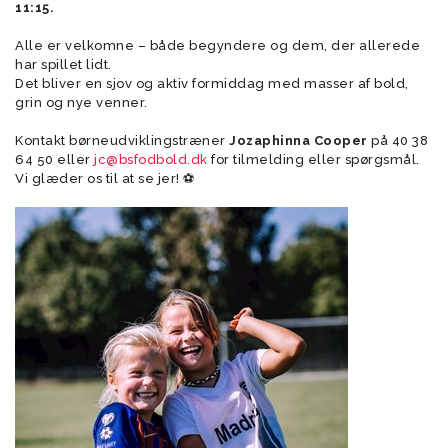
11:15.
Alle er velkomne – både begyndere og dem, der allerede
har spillet lidt.
Det bliver en sjov og aktiv formiddag med masser af bold,
grin og nye venner.
Kontakt børneudviklingstræner
Jozaphinna Cooper
på
40 38
64 50
eller
jc@bsfodbold.dk
for tilmelding eller spørgsmål.
Vi glæder os til at se jer! ⚽