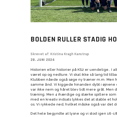
Kampe
Veteran 8 mands (+50)
Prøvetræning Kvindesenior
U14 Drenge 
U11/U12 Pige
BSF nyheds
Veteran 11 mands (+55)
U14 Drenge 
Veteran 8 mands (+55)
Super Veteran (+60)
BOLDEN RULLER STADIG HO
Skrevet af: Kristina Kragh Kanstrup
28. JUNI 2024
U10 Drenge (17)
Tumlingebold
U9 Drenge (
Træningsti
Historien eller historier på KS2 er uendelige.. I
været op og nedture. Vi skal ikke så lang tid tilb
Klubben nåede også søge ny træner m.m. Men hel
samme ånd. Vi kiggede hinanden dybt i øjnene
var ikke nem og håret blev lidt mere gråt. Men der
træning. Men 4 ihærdige og stærke spillere so
med en kreativ indsats lykkes det at stable et 
os. Vi rykkede ned, hvilket måske også var det der
Det hele begyndte at lysne og vi stod igen 16-18 