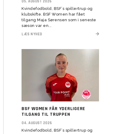
05. AUGUST 2026
Kvindefodbold, BSF´s spillertrup og
Transitionstræning
klubskifte. BSF Women har fået
tilgang Maja Sørensen som i seneste
sæson var en...
LÆS NYHED
BSF WOMEN FÅR YDERLIGERE
TILGANG TIL TRUPPEN
04. AUGUST 2026
Kvindefodbold, BSF´s spillertrup og