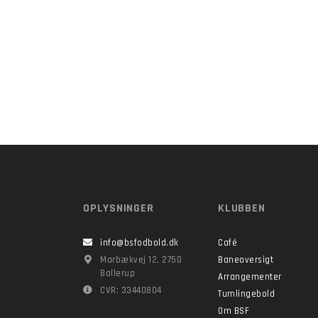
OPLYSNINGER
KLUBBEN
info@bsfodbold.dk
Café
Marbækvej 12, 2750
Baneoversigt
Ballerup
Arrangementer
CVR: 33440804
Tumlingebold
Om BSF