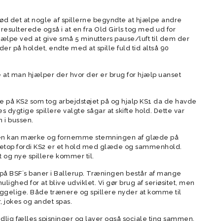
forældre
etød det at nogle af spillerne begyndte at hjælpe andre
der
Vision
 resulterede også i at en fra Old Girls tog med ud for
Rekruttering og scouting
jælpe ved at give små 5 minutters pause/luft til dem der
r på holdet, endte med at spille fuld tid altså 90
Værdier
Forventninger
 at man hjælper der hvor der er brug for hjælp uanset
Elitetillæg
Talent setup
ere på KS2 som tog arbejdstøjet på og hjalp KS1 da de havde
es dygtige spillere valgte sågar at skifte hold. Dette var
Videopolitik
 i bussen.
g igen kan mærke og fornemme stemningen af glæde på
– netop fordi KS2 er et hold med glæde og sammenhold.
t og nye spillere kommer til.
 på BSF´s baner i Ballerup. Træningen består af mange
lighed for at blive udviklet. Vi gør brug af seriøsitet, men
hyggelige. Både trænere og spillere nyder at komme til
r, jokes og andet spas.
nedlig fælles spisninger og laver også sociale ting sammen,