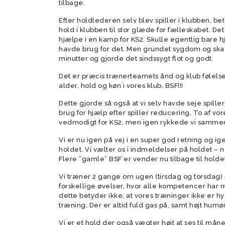
tilbage.
Efter holdlederen selv blev spiller i klubben, b
Tumlingebold
Træningsti
hold i klubben til stor glæde for fælleskabet. Det
hjælpe i en kamp for KS2. Skulle egentlig bare h
havde brug for det. Men grundet sygdom og skade
minutter og gjorde det sindssygt flot og godt.
Det er præcis trænerteamets ånd og klub følelse
alder, hold og køn i vores klub. BSF!!!
Dette gjorde så også at vi selv havde seje spill
brug for hjælp efter spiller reducering. To af vor
vedmodigt for KS2, men igen rykkede vi sammen
Vi er nu igen på vej i en super god retning o
holdet. Vi vælter os i indmeldelser på holdet 
Flere ”gamle” BSF´er vender nu tilbage til holde
Vi træner 2 gange om ugen (tirsdag og torsdag)
forskellige øvelser, hvor alle kompetencer har mu
dette betyder ikke, at vores træninger ikke er 
træning. Der er altid fuld gas på, samt højt humø
Vi er et hold der også vægter højt at ses til må