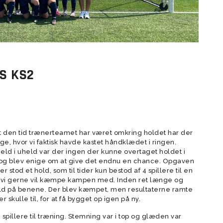
Dommere
Store Bededags Cup
Talent (13)
r (15-16)
U13 Drenge Talent (14)
U9/U10 Piger (17-18)
U12 Drenge (15)
U7/U8 Piger (19/20)
breve
Værktøjer til
Store Bededags Cup
Bredde (13)
U13 Drenge Bredde
trænere/ledere
Referater fra
bestyrelsesmøder
S KS2
Åbningstider i BSF
Støttepulje i BSF
Gamechanger
18)
der
U8 Drenge (19)
U7 Drenge (20)
Kvindeudvalg
 alt den tid trænerteamet har været omkring holdet har der
Velkommen
age, hvor vi faktisk havde kastet håndklædet i ringen.
d i uheld var der ingen der kunne overtaget holdet i
Strategi
 og blev enige om at give det endnu en chance. Opgaven
Hall Of Fame
 stod et hold, som til tider kun bestod af 4 spillere til en
m vi gerne vil kæmpe kampen med. Inden ret længe og
Adfærdskodeks for
hold på benene. Der blev kæmpet, men resultaterne ramte
tilskueradfærd
 skulle til, for at få bygget op igen på ny.
Adfærdskodeks for
spillere til træning. Stemning var i top og glæden var