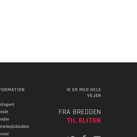
FORMATION
VI ER MED HELE
VEJEN
ntingent
FRA BREDDEN
ntakt
TIL ELITEN
heder
marbejdsklubber
onsor