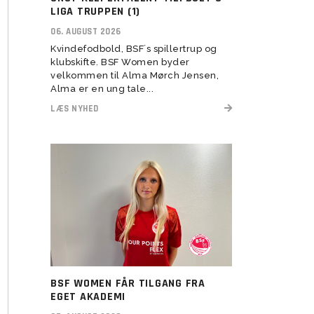
herresenior
LIGA TRUPPEN (1)
 2022
U11 Drenge (16)
U5-U6 Piger (21-22)
Assistenttrænere søges til
06. AUGUST 2026
 2023
BSF Talent (U13-U17)
Kvindefodbold, BSF´s spillertrup og
klubskifte. BSF Women byder
velkommen til Alma Mørch Jensen,
Alma er en ung tale...
LÆS NYHED
U6 Drenge (21)
Vision
Rekruttering
Forventninger
Værdier
Elitetillæg
BSF WOMEN FÅR TILGANG FRA
Pige Talent og uddannelse
EGET AKADEMI
Pige Talent setup