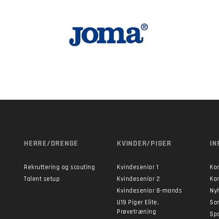
HERRE/DRENGE
KVINDER/PIGER
IN
Rekruttering og scouting
Kvindesenior 1
Ko
Talent setup
Kvindesenior 2
Ko
Kvindesenior 8-mands
Ny
U19 Piger Elite,
Sa
Prøvetræning
Sp