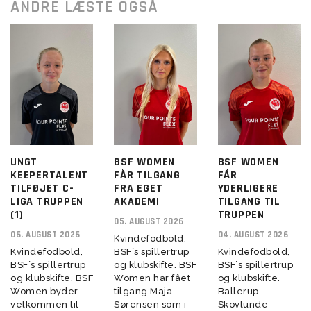
ANDRE LÆSTE OGSÅ
UNGT
BSF WOMEN
BSF WOMEN
KEEPERTALENT
FÅR TILGANG
FÅR
TILFØJET C-
FRA EGET
YDERLIGERE
LIGA TRUPPEN
AKADEMI
TILGANG TIL
(1)
TRUPPEN
05. AUGUST 2026
06. AUGUST 2026
04. AUGUST 2026
Kvindefodbold,
Kvindefodbold,
BSF´s spillertrup
Kvindefodbold,
BSF´s spillertrup
og klubskifte. BSF
BSF´s spillertrup
og klubskifte. BSF
Women har fået
og klubskifte.
Women byder
tilgang Maja
Ballerup-
velkommen til
Sørensen som i
Skovlunde