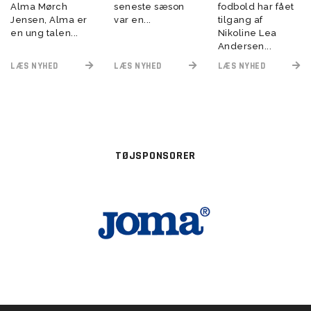
Alma Mørch
seneste sæson
fodbold har fået
Jensen, Alma er
var en...
tilgang af
en ung talen...
Nikoline Lea
Andersen...
LÆS NYHED
LÆS NYHED
LÆS NYHED
TØJSPONSORER