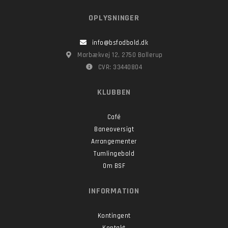
OPLYSNINGER
info@bsfodbold.dk
Marbækvej 12, 2750 Ballerup
CVR: 33440804
KLUBBEN
Café
Baneoversigt
Arrangementer
Tumlingebold
Om BSF
INFORMATION
Kontingent