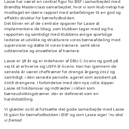
Lasse har været en central figur for BSF i samarbejdet med
Brøndby Masterclass samarbejdet, hvor vi som klub netop har
modtaget en større rapport med anbefalinger til en god og
effektiv struktur for børnefodbolden.
Det bliver en af de centrale opgaver for Lasse at
implementere de tiltag, som klubben tager med sig fra
rapporten og samtidigt med klubbens øvrige sportslige
ledelse at udvikle og strukturere vores børneafdeling med
supervision og støtte til vores trænere, samt sikre
uddannelse og ansættelse af trænere.
Lasse er 38 år og er indehaver af DBU C-licens og godt på
vej til at erhverve sig UEFA B-licens. Han har igennem de
seneste år været cheftræner for drenge årgang 2012 og
samtidigt, i den seneste periode, ageret som assistent på
2008 drengene. I forbindelse med den nye rolle slipper
Lasse sit holdansvar og indtræder i rollen som
børneudviklingstræner, der er defineret som en
halvtidsstilling.
Vi glæder os til at fortsætte det gode samarbejde med Lasse
til gavn for børnefodbolden i BSF og som Lasse siger ”
nu skal
vi fremad