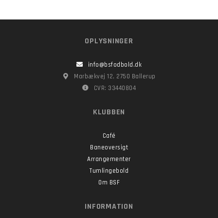
OPLYSNINGER
info@bsfodbold.dk
Marbækvej 12, 2750 Ballerup
CVR: 33440804
KLUBBEN
Café
Baneoversigt
Arrangementer
Tumlingebold
Om BSF
INFORMATION