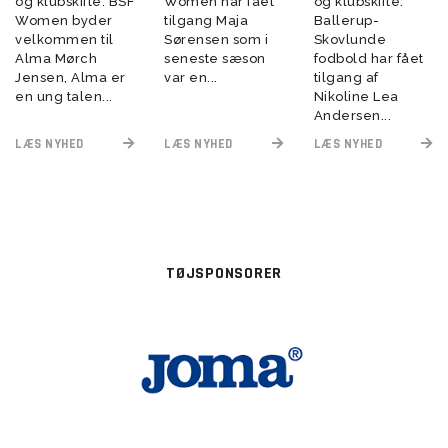
og klubskifte. BSF
Women har fået
og klubskifte.
Women byder
tilgang Maja
Ballerup-
velkommen til
Sørensen som i
Skovlunde
Alma Mørch
seneste sæson
fodbold har fået
Jensen, Alma er
var en...
tilgang af
en ung talen...
Nikoline Lea
Andersen...
LÆS NYHED
LÆS NYHED
LÆS NYHED
TØJSPONSORER