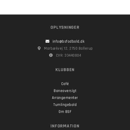
OPLYSNINGER
info@bsfodbold.dk
Marbækvej 12, 2750 Ballerup
CVR: 33440804
KLUBBEN
Café
Baneoversigt
Arrangementer
Tumlingebold
Om BSF
INFORMATION