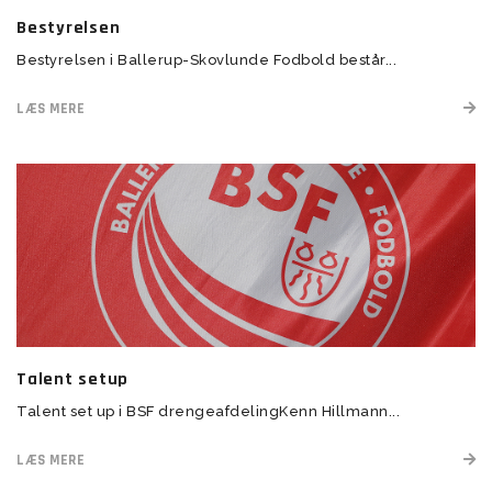
Bestyrelsen
Bestyrelsen i Ballerup-Skovlunde Fodbold består...
LÆS MERE
Talent setup
Talent set up i BSF drengeafdelingKenn Hillmann...
LÆS MERE