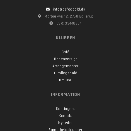
info@bsfodbold.dk
Marbækvej 12, 2750 Ballerup
CVR: 33440804
KLUBBEN
Café
Baneoversigt
Arrangementer
Tumlingebold
Om BSF
INFORMATION
Kontingent
Kontakt
Nyheder
Samarbejdsklubber