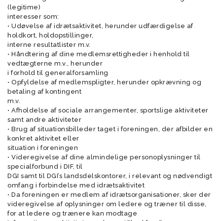
(legitime)
interesser som:
• Udøvelse af idrætsaktivitet, herunder udfærdigelse af
holdkort, holdopstillinger,
interne resultatlister m.v.
• Håndtering af dine medlemsrettigheder i henhold til
vedtægterne m.v., herunder
i forhold til generalforsamling
• Opfyldelse af medlemspligter, herunder opkrævning og
betaling af kontingent
m.v.
• Afholdelse af sociale arrangementer, sportslige aktiviteter
samt andre aktiviteter
• Brug af situationsbilleder taget i foreningen, der afbilder en
konkret aktivitet eller
situation i foreningen
• Videregivelse af dine almindelige personoplysninger til
specialforbund i DIF, til
DGI samt til DGI’s landsdelskontorer, i relevant og nødvendigt
omfang i forbindelse med idrætsaktivitet
• Da foreningen er medlem af idrætsorganisationer, sker der
videregivelse af oplysninger om ledere og træner til disse,
for at ledere og trænere kan modtage