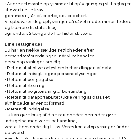
• Andre relevante oplysninger til opfølgning og stillingtagen
til eventuelle krav
gemmes i 5 år efter arbejdet er ophørt
Vi opbevarer dog oplysninger på såvel medlemmer, ledere
og trænere til statistik og
lignende, så længe de har historisk værdi.
Dine rettigheder
Du har en række særlige rettigheder efter
persondataforordningen, når vi behandler
personoplysninger om dig:
• Retten til at blive oplyst om behandlingen af data
• Retten til indsigt i egne personoplysninger
• Retten til berigtigelse
• Retten til sletning
• Retten til begrænsning af behandling
• Retten til dataportabilitet (udlevering af data i et
almindeligt anvendt format)
• Retten til indsigelse
Du kan gøre brug af dine rettigheder, herunder gøre
indsigelse mod vores behandling,
ved at henvende dig til os. Vores kontaktoplysninger finder
du øverst.
Hvis du f.eks. henvender dig med en anmodning om at få