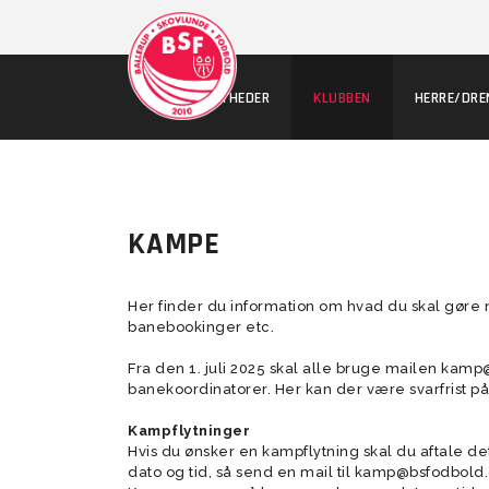
NYHEDER
KLUBBEN
HERRE/DRE
WEBSHOP
KAMPE
Café
Herresenior 1
Kvindesenior 1
Koncept
Sponsorer
Arrangeme
U23 Herre (
U19 Piger (0
Koncept
Team Balle
Baneoversigt
Herresenior 1 Kampgalleri
Kvindesenior 1 Kampgalleri
Samarbejdsklubber
Bliv sponsor
Tumlingebo
U19-2 Piger
Arrangeme
Her finder du information om hvad du skal gøre
banebookinger etc.
Banefordeling
Herresenior 2
Kvindesenior 2
Kickback aftaler
DBU Fodbol
U19 Piger E
Afholdte a
Fra den 1. juli 2025 skal alle bruge mailen kamp
Bookning af
Herresenior 3
Kvindesenior 3 (ungsenior)
Fordelskort
Bankovenne
Kampgalleri
banekoordinatorer. Her kan der være svarfrist på 
Kunstgræsbaner til kamp
Herresenio
Herresenior 4
Kvindesenior 8-mands
Mailsignatur
Kommende 
Booking af mødelokaler
Kampgalleri
Kampflytninger
Old boys (+32)
Old Girls 8-mands
Dommerpåsæ
Hvis du ønsker en kampflytning skal du aftale d
Kvindesenio
dommerklub
dato og tid, så send en mail til kamp@bsfodbold.d
Veteran 11 mands (+40)
Fodbold Fitness