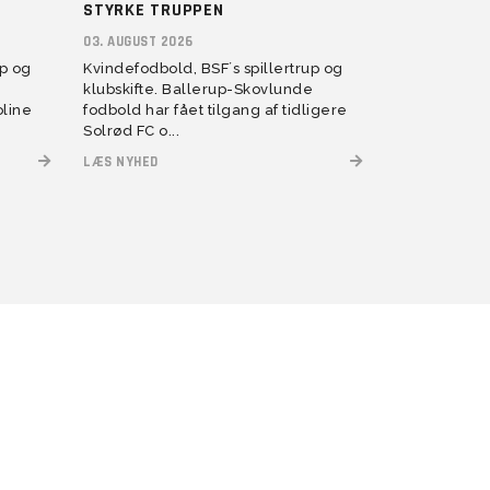
STYRKE TRUPPEN
03. AUGUST 2026
up og
Kvindefodbold, BSF´s spillertrup og
e
klubskifte. Ballerup-Skovlunde
oline
fodbold har fået tilgang af tidligere
Solrød FC o...
LÆS NYHED