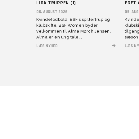
LIGA TRUPPEN (1)
EGET 
06. AUGUST 2026
05. AU
Kvindefodbold, BSF´s spillertrup og
Kvinde
klubskifte. BSF Women byder
klubsk
velkommen til Alma Mørch Jensen,
tilgan
Alma er en ung tale...
sæson 
LÆS NYHED
LÆS NY