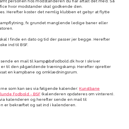
mt personen hos modstanderen du har aftalt det med. Så
Dommere
Store Bededags Cup
Office hvor modstander skal godkende den.
Talent (13)
r (15-16)
U13 Drenge Talent (14)
U9/U10 Piger (17-18)
U12 Drenge (15)
U7/U8 Piger (19/20)
breve
s. Herefter koster det nemlig klubben et gebyr at flytte
Værktøjer til
Store Bededags Cup
Bredde (13)
U13 Drenge Bredde
trænere/ledere
mpflytning, fx grundet manglende ledige baner eller
atoren.
Referater fra
bestyrelsesmøder
kal I finde en dato og tid der passer jer begge. Herefter
Åbningstider i BSF
ke ind til BSF.
Støttepulje i BSF
I sende en mail til kamp@bsfodbold.dk hvor I skriver
Gamechanger
r er til den pågældende træningskamp. Herefter opretter
 påsat en kampbane og omklædningsrum.
18)
der
U8 Drenge (19)
U7 Drenge (20)
Kvindeudvalg
Velkommen
erne som kan ses via følgende kalender:
Kunstbane
Strategi
vlunde Fodbold - BSF
(kalenderen opdateres om vinteren).
Hall Of Fame
 via kalenderen og herefter sende en mail til
n er bekræftet og sat ind i kalenderen.
Adfærdskodeks for
tilskueradfærd
Adfærdskodeks for