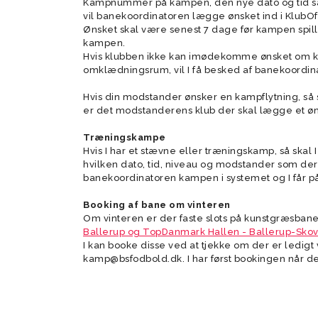
Kampnummer på kampen, den nye dato og tid sa
Kampe
Veteran 8 mands (+50)
Prøvetræning Kvindesenior
vil banekoordinatoren lægge ønsket ind i Klub
U14 Drenge 
U11/U12 Pige
BSF nyheds
Ønsket skal være senest 7 dage før kampen spille
Veteran 11 mands (+55)
kampen.
U14 Drenge 
Veteran 8 mands (+55)
Hvis klubben ikke kan imødekomme ønsket om ka
omklædningsrum, vil I få besked af banekoordin
Super Veteran (+60)
Hvis din modstander ønsker en kampflytning, så s
er det modstanderens klub der skal lægge et øns
Træningskampe
Hvis I har et stævne eller træningskamp, så skal 
hvilken dato, tid, niveau og modstander som de
banekoordinatoren kampen i systemet og I får
U10 Drenge (17)
Tumlingebold
U9 Drenge (
Træningsti
Booking af bane om vinteren
Om vinteren er der faste slots på kunstgræsban
Ballerup og TopDanmark Hallen - Ballerup-Sko
I kan booke disse ved at tjekke om der er ledigt
kamp@bsfodbold.dk. I har først bookingen når de