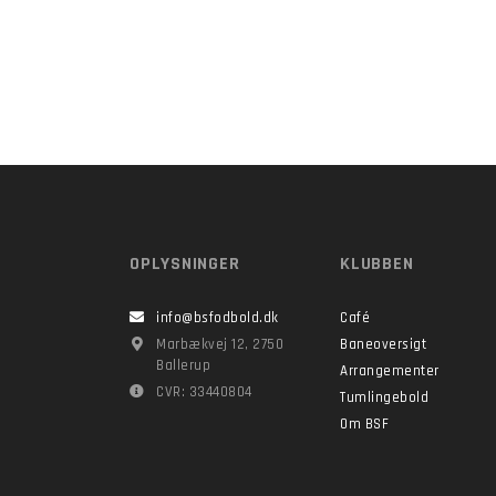
OPLYSNINGER
KLUBBEN
info@bsfodbold.dk
Café
Marbækvej 12, 2750
Baneoversigt
Ballerup
Arrangementer
CVR: 33440804
Tumlingebold
Om BSF