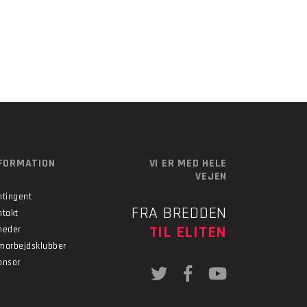
FORMATION
VI ER MED HELE
VEJEN
ntingent
FRA BREDDEN
ntakt
TIL ELITEN
heder
marbejdsklubber
onsor