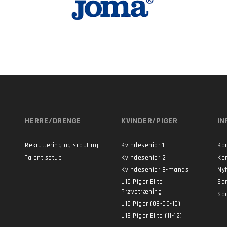
HERRE/DRENGE
KVINDER/PIGER
IN
Rekruttering og scouting
Kvindesenior 1
Ko
Talent setup
Kvindesenior 2
Ko
Kvindesenior 8-mands
Ny
U19 Piger Elite,
Sa
Prøvetræning
Sp
U19 Piger (08-09-10)
U16 Piger Elite (11-12)