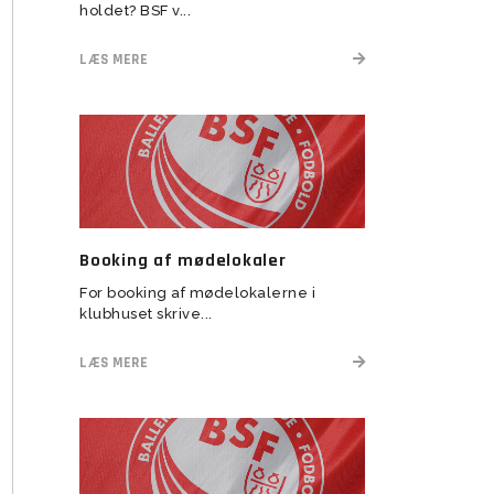
herresenior
holdet? BSF v...
 2022
U11 Drenge (16)
U5-U6 Piger (21-22)
Assistenttrænere søges til
 2023
LÆS MERE
BSF Talent (U13-U17)
Booking af mødelokaler
U6 Drenge (21)
Vision
For booking af mødelokalerne i
klubhuset skrive...
Rekruttering
Forventninger
LÆS MERE
Værdier
Elitetillæg
Pige Talent og uddannelse
Pige Talent setup