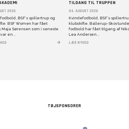
AKADEMI
TILGANG TIL TRUPPEN
GUST 2026
04. AUGUST 2026
fodbold, BSF´s spillertrup og
Kvindefodbold, BSF´s spillertr
ifte. BSF Women har fået
klubskifte. Ballerup-Skovlund
g Maja Sørensen som i seneste
fodbold har fået tilgang af Nik
var en...
Lea Andersen...
HED
LÆS NYHED
TØJSPONSORER