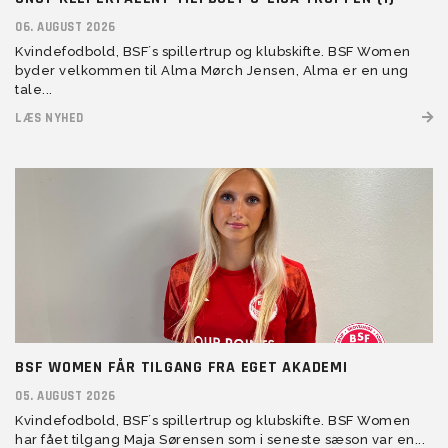
06. AUGUST 2026
Kvindefodbold, BSF´s spillertrup og klubskifte. BSF Women
byder velkommen til Alma Mørch Jensen, Alma er en ung
tale...
LÆS NYHED
BSF WOMEN FÅR TILGANG FRA EGET AKADEMI
05. AUGUST 2026
Kvindefodbold, BSF´s spillertrup og klubskifte. BSF Women
har fået tilgang Maja Sørensen som i seneste sæson var en...