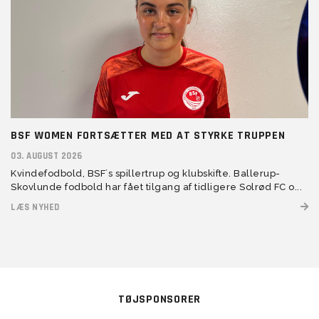
BSF WOMEN FORTSÆTTER MED AT STYRKE TRUPPEN
03. AUGUST 2026
Kvindefodbold, BSF´s spillertrup og klubskifte. Ballerup-
Skovlunde fodbold har fået tilgang af tidligere Solrød FC o...
LÆS NYHED
TØJSPONSORER