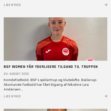
LÆS NYHED
BSF WOMEN FÅR YDERLIGERE TILGANG TIL TRUPPEN
04. AUGUST 2026
Kvindefodbold, BSF´s spillertrup og klubskifte. Ballerup-
Skovlunde fodbold har fået tilgang af Nikoline Lea
Andersen...
LÆS NYHED