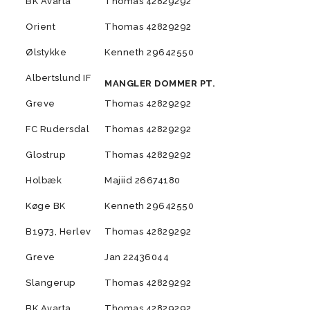
BK Avarta
Thomas 42829292
Orient
Thomas 42829292
Ølstykke
Kenneth 29642550
Albertslund IF
MANGLER DOMMER PT.
Greve
Thomas 42829292
FC Rudersdal
Thomas 42829292
Glostrup
Thomas 42829292
Holbæk
Majiid 26674180
Køge BK
Kenneth 29642550
B1973, Herlev
Thomas 42829292
Greve
Jan 22436044
Slangerup
Thomas 42829292
BK Avarta
Thomas 42829292