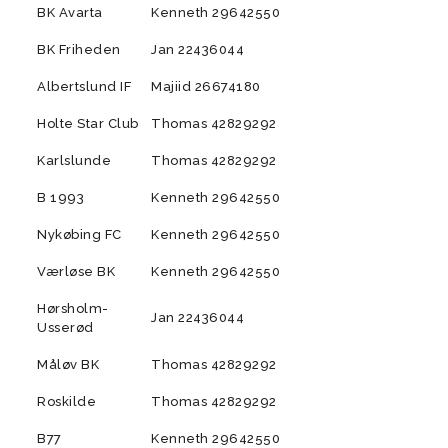
forældre
BK Avarta
Kenneth 29642550
der
Vision
BK Friheden
Jan 22436044
Rekruttering og scouting
Albertslund IF
Majiid 26674180
Værdier
Holte Star Club
Thomas 42829292
Forventninger
Karlslunde
Thomas 42829292
Elitetillæg
Talent setup
B 1993
Kenneth 29642550
Videopolitik
Nykøbing FC
Kenneth 29642550
Værløse BK
Kenneth 29642550
Hørsholm-
Jan 22436044
Usserød
Måløv BK
Thomas 42829292
Roskilde
Thomas 42829292
B77
Kenneth 29642550