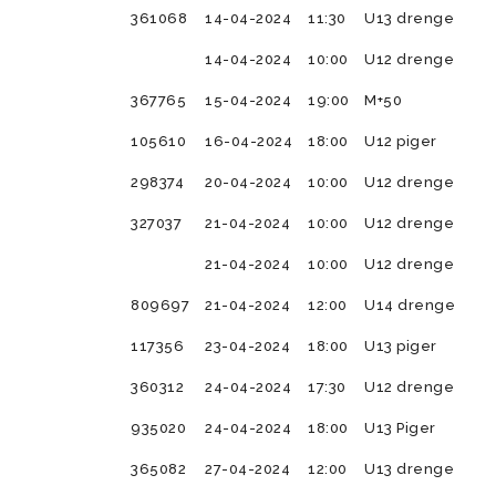
Kampe
361068
Veteran 8 mands (+50)
Prøvetræning Kvindesenior
14-04-2024
11:30
U13 drenge
U14 Drenge 
U11/U12 Pige
BSF nyheds
Veteran 11 mands (+55)
14-04-2024
10:00
U12 drenge
U14 Drenge 
Veteran 8 mands (+55)
367765
15-04-2024
19:00
M+50
Super Veteran (+60)
105610
16-04-2024
18:00
U12 piger
298374
20-04-2024
10:00
U12 drenge
327037
21-04-2024
10:00
U12 drenge
21-04-2024
10:00
U12 drenge
U10 Drenge (17)
Tumlingebold
U9 Drenge (
Træningsti
809697
21-04-2024
12:00
U14 drenge
117356
23-04-2024
18:00
U13 piger
360312
24-04-2024
17:30
U12 drenge
935020
24-04-2024
18:00
U13 Piger
365082
27-04-2024
12:00
U13 drenge