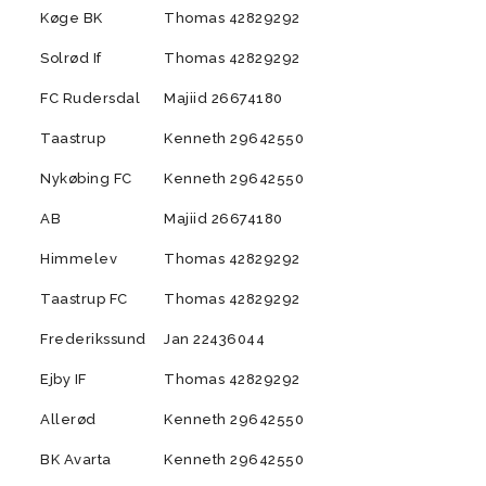
Køge BK
Dommere
Thomas 42829292
Store Bededags Cup
Talent (13)
r (15-16)
U13 Drenge Talent (14)
U9/U10 Piger (17-18)
U12 Drenge (15)
U7/U8 Piger (19/20)
breve
Værktøjer til
Store Bededags Cup
Solrød If
Thomas 42829292
Bredde (13)
U13 Drenge Bredde
trænere/ledere
FC Rudersdal
Majiid 26674180
Referater fra
bestyrelsesmøder
Taastrup
Kenneth 29642550
Åbningstider i BSF
Nykøbing FC
Kenneth 29642550
Støttepulje i BSF
AB
Majiid 26674180
Gamechanger
Himmelev
Thomas 42829292
18)
der
U8 Drenge (19)
U7 Drenge (20)
Kvindeudvalg
Taastrup FC
Thomas 42829292
Velkommen
Strategi
Frederikssund
Jan 22436044
Hall Of Fame
Ejby IF
Thomas 42829292
Adfærdskodeks for
Allerød
Kenneth 29642550
tilskueradfærd
BK Avarta
Kenneth 29642550
Adfærdskodeks for