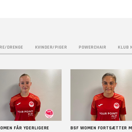
RE/DRENGE
KVINDER/PIGER
POWERCHAIR
KLUB 
OMEN FÅR YDERLIGERE
BSF WOMEN FORTSÆTTER M