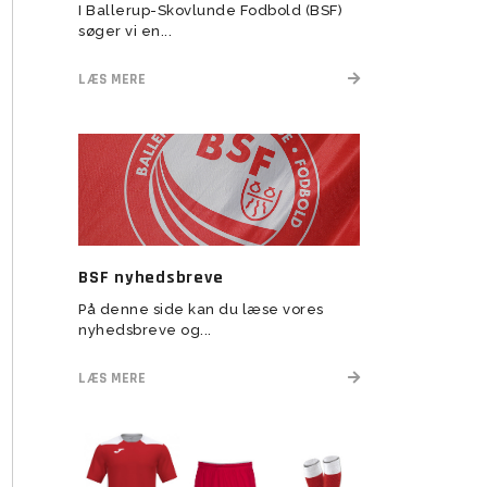
herresenior
I Ballerup-Skovlunde Fodbold (BSF)
 2022
søger vi en...
U11 Drenge (16)
U5-U6 Piger (21-22)
Assistenttrænere søges til
 2023
BSF Talent (U13-U17)
LÆS MERE
BSF nyhedsbreve
U6 Drenge (21)
Vision
På denne side kan du læse vores
Rekruttering
nyhedsbreve og...
Forventninger
LÆS MERE
Værdier
Elitetillæg
Pige Talent og uddannelse
Pige Talent setup