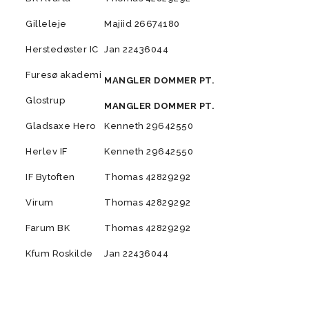
Gilleleje
Majiid 26674180
Herstedøster IC
Jan 22436044
Furesø akademi
MANGLER DOMMER PT.
Glostrup
MANGLER DOMMER PT.
Gladsaxe Hero
Kenneth 29642550
Herlev IF
Kenneth 29642550
IF Bytoften
Thomas 42829292
Virum
Thomas 42829292
Farum BK
Thomas 42829292
Kfum Roskilde
Jan 22436044