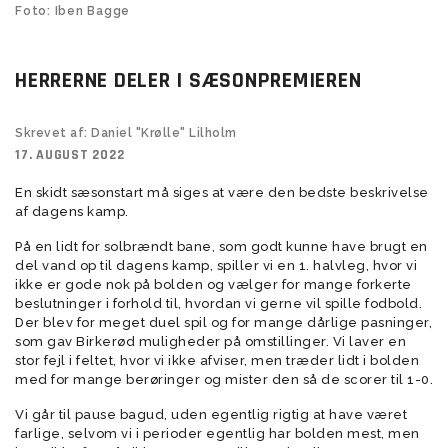
Foto: Iben Bagge
HERRERNE DELER I SÆSONPREMIEREN
Skrevet af: Daniel "Krølle" Lilholm
17. AUGUST 2022
En skidt sæsonstart må siges at være den bedste beskrivelse
af dagens kamp.
På en lidt for solbrændt bane, som godt kunne have brugt en
del vand op til dagens kamp, spiller vi
en 1. halvleg, hvor vi
ikke er gode nok på bolden og vælger for mange forkerte
beslutninger i forhold til, hvordan vi gerne vil spille fodbold.
Der blev for meget duel spil og for mange dårlige pasninger,
som gav Birkerød muligheder på omstillinger.
Vi laver en
stor fejl i feltet, hvor vi ikke afviser, men træder lidt i bolden
med for mange berøringer og mister den så de scorer til 1-0.
Vi går til pause bagud, uden egentlig rigtig at have været
farlige, selvom vi i perioder egentlig har bolden mest, men