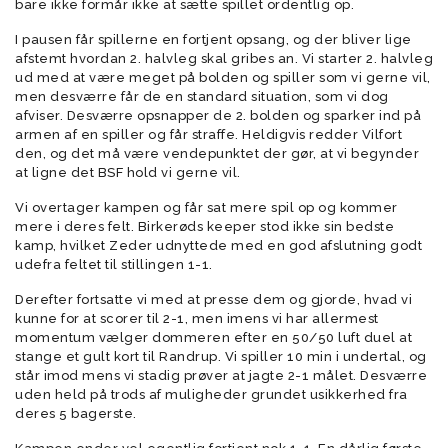
bare ikke formår ikke at sætte spillet ordentlig op.
I pausen får spillerne en fortjent opsang, og der bliver lige
afstemt hvordan 2. halvleg skal gribes an. Vi starter 2. halvleg
ud med at være meget på bolden og spiller som vi gerne vil,
men desværre får de en standard situation, som vi dog
afviser. Desværre opsnapper de 2. bolden og sparker ind på
armen af en spiller og får straffe. Heldigvis redder Vilfort
den, og det må være vendepunktet der gør, at vi begynder
at ligne det BSF hold vi gerne vil.
Vi overtager kampen og får sat mere spil op og kommer
mere i deres felt. Birkerøds keeper stod ikke sin bedste
kamp, hvilket Zeder udnyttede med en god afslutning godt
udefra feltet til stillingen 1-1.
Derefter fortsatte vi med at presse dem og gjorde, hvad vi
kunne for at scorer til 2-1, men imens vi har allermest
momentum vælger dommeren efter en 50/50 luft duel at
stange et gult kort til Randrup. Vi spiller 10 min i undertal, og
står imod mens vi stadig prøver at jagte 2-1 målet. Desværre
uden held på trods af muligheder grundet usikkerhed fra
deres 5 bagerste.