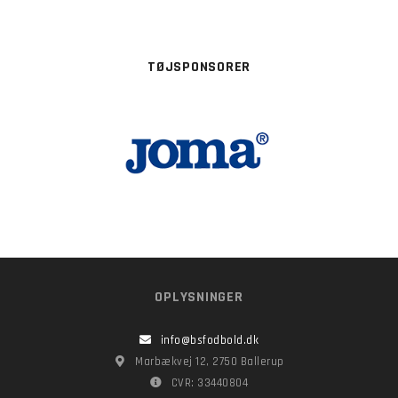
TØJSPONSORER
OPLYSNINGER
info@bsfodbold.dk
Marbækvej 12, 2750 Ballerup
CVR: 33440804