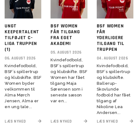
UNGT
BSF WOMEN
BSF WOMEN
KEEPERTALENT
FÅR TILGANG
FÅR
TILFØJET C-
FRA EGET
YDERLIGERE
LIGA TRUPPEN
AKADEMI
TILGANG TIL
(1)
TRUPPEN
05. AUGUST 2026
06. AUGUST 2026
04. AUGUST 2026
Kvindefodbold,
Kvindefodbold,
BSF´s spillertrup
Kvindefodbold,
BSF´s spillertrup
og klubskifte. BSF
BSF´s spillertrup
og klubskifte. BSF
Women har fået
og klubskifte.
Women byder
tilgang Maja
Ballerup-
velkommen til
Sørensen som i
Skovlunde
Alma Mørch
seneste sæson
fodbold har fået
Jensen, Alma er
var en...
tilgang af
en ung tale...
Nikoline Lea
Andersen...
LÆS NYHED
LÆS NYHED
LÆS NYHED