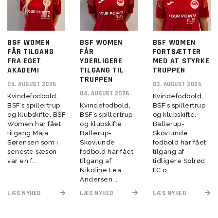
BSF WOMEN
BSF WOMEN
BSF WOMEN
FÅR TILGANG
FÅR
FORTSÆTTER
FRA EGET
YDERLIGERE
MED AT STYRKE
AKADEMI
TILGANG TIL
TRUPPEN
TRUPPEN
05. AUGUST 2026
03. AUGUST 2026
04. AUGUST 2026
Kvindefodbold,
Kvindefodbold,
BSF´s spillertrup
Kvindefodbold,
BSF´s spillertrup
og klubskifte. BSF
BSF´s spillertrup
og klubskifte.
Women har fået
og klubskifte.
Ballerup-
tilgang Maja
Ballerup-
Skovlunde
Sørensen som i
Skovlunde
fodbold har fået
seneste sæson
fodbold har fået
tilgang af
var en f...
tilgang af
tidligere Solrød
Nikoline Lea
FC o...
Andersen...
LÆS NYHED
LÆS NYHED
LÆS NYHED