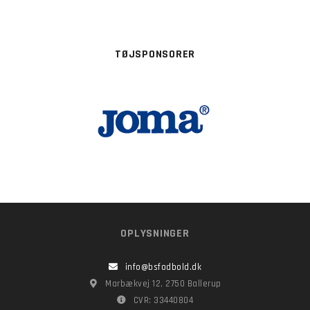
TØJSPONSORER
OPLYSNINGER
info@bsfodbold.dk
Marbækvej 12, 2750 Ballerup
CVR: 33440804