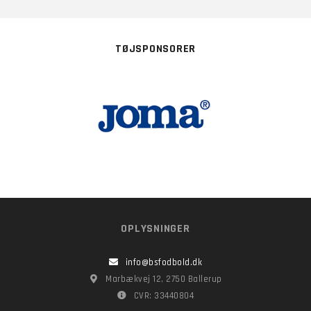
TØJSPONSORER
OPLYSNINGER
info@bsfodbold.dk
Marbækvej 12, 2750 Ballerup
CVR: 33440804