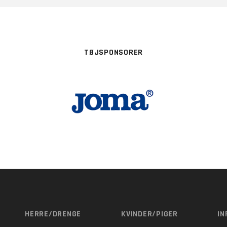
forældre
der
Vision
Rekruttering og scouting
TØJSPONSORER
Værdier
Forventninger
Elitetillæg
Talent setup
Videopolitik
HERRE/DRENGE
KVINDER/PIGER
IN