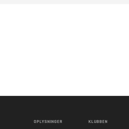
Tumlingebold
Træningsti
OPLYSNINGER
KLUBBEN